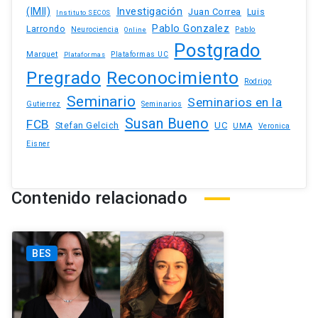
(IMII)
Investigación
Juan Correa
Luis
Instituto SECOS
Pablo Gonzalez
Larrondo
Neurociencia
Pablo
Online
Postgrado
Marquet
Plataformas UC
Plataformas
Pregrado
Reconocimiento
Rodrigo
Seminario
Seminarios en la
Gutierrez
Seminarios
Susan Bueno
FCB
Stefan Gelcich
UC
UMA
Veronica
Eisner
Contenido relacionado
BES