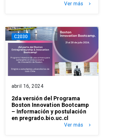
Ver más
keyboard_arrow_right
C2030
abril 16, 2024
2da versión del Programa
Boston Innovation Bootcamp
– Información y postulación
en pregrado.bio.uc.cl
Ver más
keyboard_arrow_right