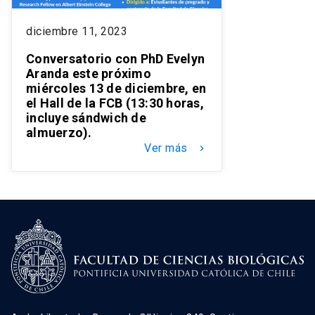
diciembre 11, 2023
Conversatorio con PhD Evelyn
Aranda este próximo
miércoles 13 de diciembre, en
el Hall de la FCB (13:30 horas,
incluye sándwich de
almuerzo).
Ver más
keyboard_arrow_right