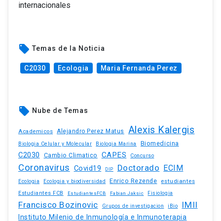
internacionales
local_offer
Temas de la Noticia
C2030
Ecologia
Maria Fernanda Perez
local_offer
Nube de Temas
Alexis Kalergis
Academicos
Alejandro Perez Matus
Biomedicina
Biologia Celular y Molecular
Biologia Marina
C2030
CAPES
Cambio Climatico
Concurso
Coronavirus
Doctorado
ECIM
Covid19
DIP
Enrico Rezende
estudiantes
Ecologia
Ecologia y biodiversidad
Estudiantes FCB
EstudiantesFCB
Fabian Jaksic
Fisiologia
Francisco Bozinovic
IMII
iBio
Grupos de investigacion
Instituto Milenio de Inmunología e Inmunoterapia