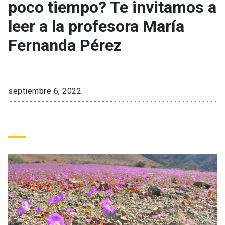
poco tiempo? Te invitamos a
leer a la profesora María
keyboard_arrow_down
Académicos
Dirección Investigación
Estudiantes
Fernanda Pérez
Consejo de Facultad
Grupos de Investigación
Pregrado
Publicaciones
Secretaría Académica
Institutos y Centros
Postgrado
Contacto
septiembre 6, 2022
Documentos FCB
FCB en el Territorio
Centro de Estudiantes
Redes Internacionales