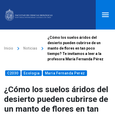
ACCESOS DIRECTOS
¿Cómo los suelos áridos del
desierto pueden cubrirse de un
Biblioteca
launch
Donaciones
launch
keyboard_arrow_right
keyboard_arrow_right
Inicio
Noticias
manto de flores en tan poco
tiempo? Te invitamos a leer a la
Mi portal UC
launch
Correo
launch
profesora María Fernanda Pérez
search
C2030
Ecologia
Maria Fernanda Perez
Inicio
¿Cómo los suelos áridos del
desierto pueden cubrirse de
keyboard_arrow_down
Quiénes somos
un manto de flores en tan
keyboard_arrow_down
Direcciones
Investigación