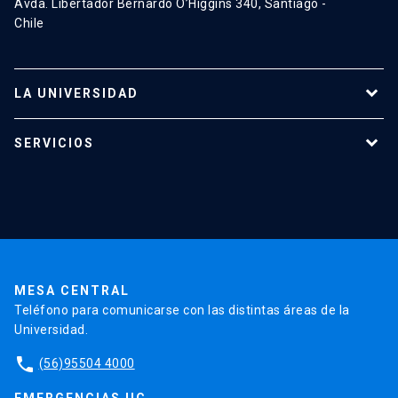
Avda. Libertador Bernardo O’Higgins 340, Santiago -
Chile
LA UNIVERSIDAD
Programas de estudio
SERVICIOS
Investigación
Red Salud UC
Extensión
Validación de Certificados
La Universidad
Pago de Matrículas
Código de Honor
Pago de Créditos
UC Transparente
Trabaja en la UC
Admisión
MESA CENTRAL
Teléfono para comunicarse con las distintas áreas de la
Universidad.
phone
(56)95504 4000