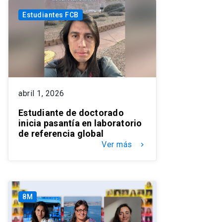
Estudiantes FCB
abril 1, 2026
Estudiante de doctorado
inicia pasantía en laboratorio
de referencia global
Ver más
keyboard_arrow_right
8M