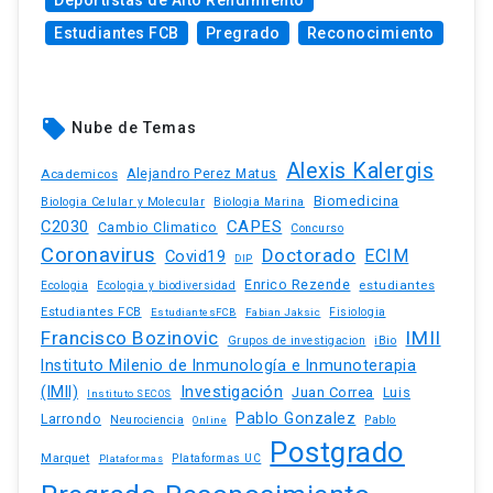
Deportistas de Alto Rendimiento
Estudiantes FCB
Pregrado
Reconocimiento
local_offer
Nube de Temas
Alexis Kalergis
Academicos
Alejandro Perez Matus
Biomedicina
Biologia Celular y Molecular
Biologia Marina
C2030
CAPES
Cambio Climatico
Concurso
Coronavirus
Doctorado
ECIM
Covid19
DIP
Enrico Rezende
estudiantes
Ecologia
Ecologia y biodiversidad
Estudiantes FCB
EstudiantesFCB
Fabian Jaksic
Fisiologia
Francisco Bozinovic
IMII
iBio
Grupos de investigacion
Instituto Milenio de Inmunología e Inmunoterapia
(IMII)
Investigación
Juan Correa
Luis
Instituto SECOS
Pablo Gonzalez
Larrondo
Neurociencia
Pablo
Online
Postgrado
Marquet
Plataformas UC
Plataformas