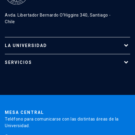
Avda. Libertador Bernardo O’Higgins 340, Santiago -
Chile
LA UNIVERSIDAD
Programas de estudio
SERVICIOS
Investigación
Red Salud UC
Extensión
Validación de Certificados
La Universidad
Pago de Matrículas
Código de Honor
Pago de Créditos
UC Transparente
Trabaja en la UC
Admisión
MESA CENTRAL
Teléfono para comunicarse con las distintas áreas de la
Universidad.