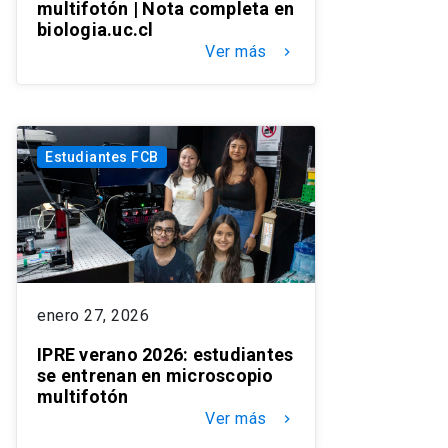
multifotón | Nota completa en
biologia.uc.cl
Ver más
keyboard_arrow_right
Estudiantes FCB
enero 27, 2026
IPRE verano 2026: estudiantes
se entrenan en microscopio
multifotón
Ver más
keyboard_arrow_right