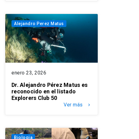
Alejandro Perez Matus
enero 23, 2026
Dr. Alejandro Pérez Matus es
reconocido en el listado
Explorers Club 50
Ver más
keyboard_arrow_right
Biologia