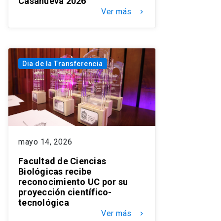
Casanueva 2026
Ver más
keyboard_arrow_right
Dia de la Transferencia
mayo 14, 2026
Facultad de Ciencias
Biológicas recibe
reconocimiento UC por su
proyección científico-
tecnológica
Ver más
keyboard_arrow_right