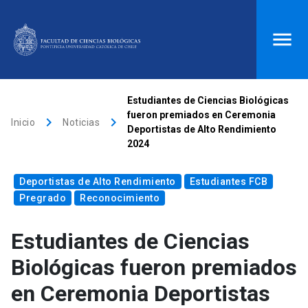
ACCESOS DIRECTOS
Estudiantes de Ciencias Biológicas
fueron premiados en Ceremonia
keyboard_arrow_right
keyboard_arrow_right
Biblioteca
launch
Donaciones
launch
Inicio
Noticias
Deportistas de Alto Rendimiento
2024
Mi portal UC
launch
Correo
launch
search
Deportistas de Alto Rendimiento
Estudiantes FCB
Pregrado
Reconocimiento
Inicio
Estudiantes de Ciencias
Biológicas fueron premiados
keyboard_arrow_down
Quiénes somos
en Ceremonia Deportistas
keyboard_arrow_down
Direcciones
Investigación