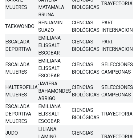
TRAYECTORIA
MUJERES
MATAMALA
BIOLOGICAS
BRUNA
BENJAMIN
CIENCIAS
PART.
TAEKWONDO
SUAZO
BIOLÓGICAS
INTERNACIONA
EMILIANA
ESCALADA
CIENCIAS
PART.
ELISSALT
DEPORTIVA
BIOLÓGICAS
INTERNACIONA
ESCOBAR
EMILIANA
ESCALADA
CIENCIAS
SELECCIONES
ELISSALT
MUJERES
BIOLÓGICAS
CAMPEONAS
ESCOBAR
JAVIERA
HALTEROFILIA
CIENCIAS
SELECCIONES
BAHAMONDES
MUJERES
BIOLÓGICAS
CAMPEONAS
ABRIGO
ESCALADA
EMILIANA
CIENCIAS
DEPORTIVA
ELISSALT
TRAYECTORIA
BIOLÓGICAS
MUJERES
ESCOBAR
LILIANA
JUDO
CIENCIAS
LAMING
TRAYECTORIA