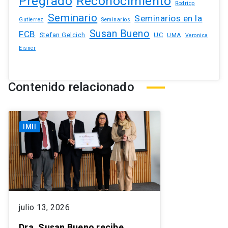
Pregrado
Reconocimiento
Rodrigo
Seminario
Seminarios en la
Gutierrez
Seminarios
Susan Bueno
FCB
Stefan Gelcich
UC
UMA
Veronica
Eisner
Contenido relacionado
IMII
julio 13, 2026
Dra. Susan Bueno recibe