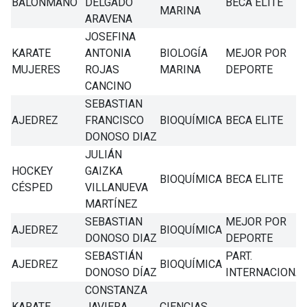
BALONMANO
DELGADO
BECA ELITE
MARINA
ARAVENA
JOSEFINA
KARATE
ANTONIA
BIOLOGÍA
MEJOR POR
MUJERES
ROJAS
MARINA
DEPORTE
CANCINO
SEBASTIAN
AJEDREZ
FRANCISCO
BIOQUÍMICA
BECA ELITE
DONOSO DIAZ
JULIÁN
HOCKEY
GAIZKA
BIOQUÍMICA
BECA ELITE
CÉSPED
VILLANUEVA
MARTÍNEZ
SEBASTIAN
MEJOR POR
AJEDREZ
BIOQUÍMICA
DONOSO DIAZ
DEPORTE
SEBASTIÁN
PART.
AJEDREZ
BIOQUÍMICA
DONOSO DÍAZ
INTERNACIONA
CONSTANZA
KARATE
JAVIERA
CIENCIAS