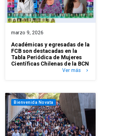
marzo 9, 2026
Académicas y egresadas de la
FCB son destacadas en la
Tabla Periódica de Mujeres
Científicas Chilenas de la BCN
Ver más
keyboard_arrow_right
Bienvenida Novata