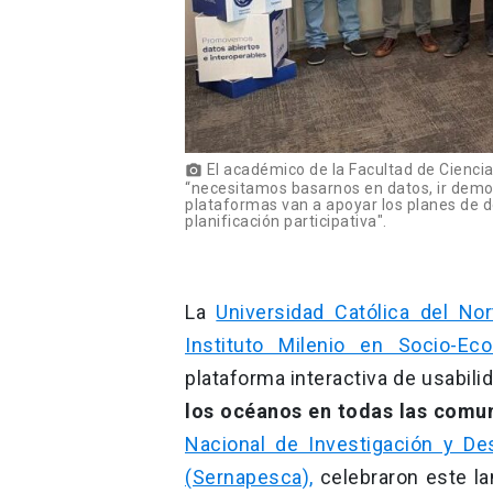
El académico de la Facultad de Ciencia
photo_camera
“necesitamos basarnos en datos, ir demo
plataformas van a apoyar los planes de d
planificación participativa".
La
Universidad Católica del No
Instituto Milenio en Socio-Ec
plataforma interactiva de usabilida
los océanos en todas las comun
Nacional de Investigación y Des
(Sernapesca),
celebraron este l