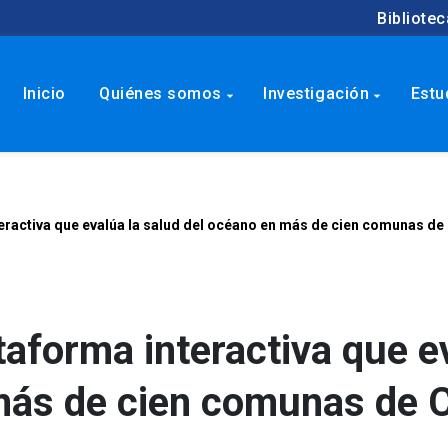
Bibliotec
Inicio
Quiénes somos
Investigación
Estu
arrow_drop_down
arrow_drop_down
eractiva que evalúa la salud del océano en más de cien comunas de 
aforma interactiva que e
más de cien comunas de C