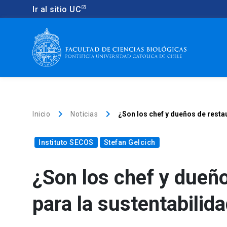
Ir al sitio UC
keyboard_arrow_right
keyboard_arrow_right
Inicio
Noticias
¿Son los chef y dueños de resta
Instituto SECOS
Stefan Gelcich
¿Son los chef y dueño
para la sustentabilid