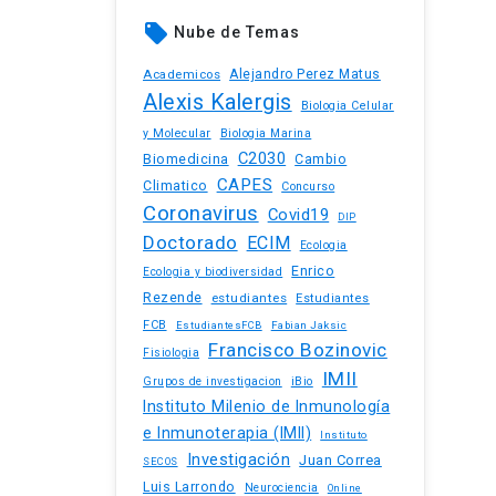
local_offer
Nube de Temas
Academicos
Alejandro Perez Matus
Alexis Kalergis
Biologia Celular
y Molecular
Biologia Marina
C2030
Biomedicina
Cambio
CAPES
Climatico
Concurso
Coronavirus
Covid19
DIP
Doctorado
ECIM
Ecologia
Enrico
Ecologia y biodiversidad
Rezende
estudiantes
Estudiantes
FCB
EstudiantesFCB
Fabian Jaksic
Francisco Bozinovic
Fisiologia
IMII
iBio
Grupos de investigacion
Instituto Milenio de Inmunología
e Inmunoterapia (IMII)
Instituto
Investigación
Juan Correa
SECOS
Luis Larrondo
Neurociencia
Online