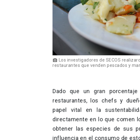
Los investigadores de SECOS realizaro
photo_camera
restaurantes que venden pescados y mari
Dado que un gran porcentaj
restaurantes, los chefs y du
papel vital en la sustentabil
directamente en lo que comen lo
obtener las especies de sus p
influencia en el consumo de est