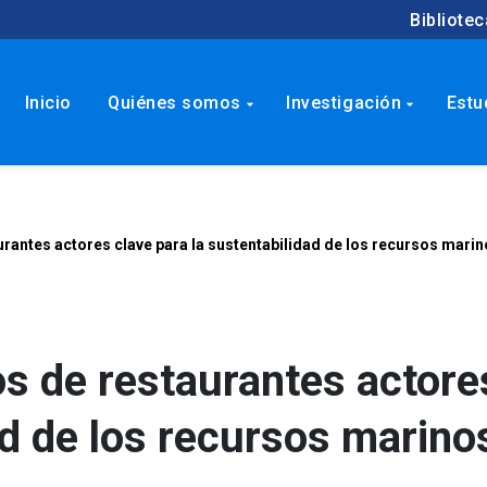
Bibliotec
Inicio
Quiénes somos
Investigación
Estu
arrow_drop_down
arrow_drop_down
urantes actores clave para la sustentabilidad de los recursos mari
s de restaurantes actore
ad de los recursos marino