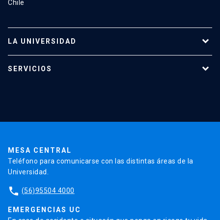
Chile
LA UNIVERSIDAD
Programas de estudio
SERVICIOS
Investigación
Red Salud UC
Extensión
Validación de Certificados
La Universidad
Pago de Matrículas
Código de Honor
Pago de Créditos
UC Transparente
Trabaja en la UC
Admisión
MESA CENTRAL
Teléfono para comunicarse con las distintas áreas de la
Universidad.
phone
(56)95504 4000
EMERGENCIAS UC