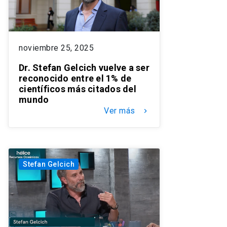
noviembre 25, 2025
Dr. Stefan Gelcich vuelve a ser
reconocido entre el 1% de
científicos más citados del
mundo
Ver más
keyboard_arrow_right
Stefan Gelcich