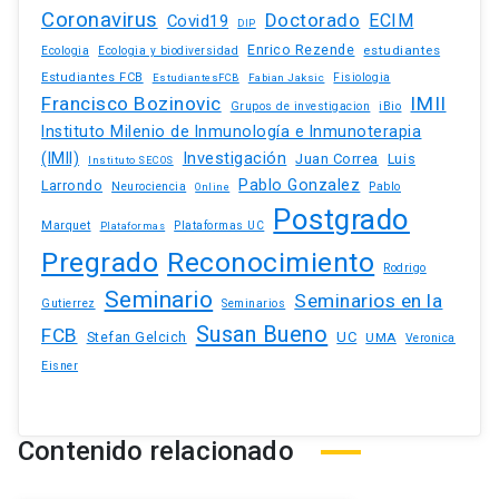
Coronavirus
Doctorado
ECIM
Covid19
DIP
Enrico Rezende
estudiantes
Ecologia
Ecologia y biodiversidad
Estudiantes FCB
EstudiantesFCB
Fabian Jaksic
Fisiologia
Francisco Bozinovic
IMII
iBio
Grupos de investigacion
Instituto Milenio de Inmunología e Inmunoterapia
(IMII)
Investigación
Juan Correa
Luis
Instituto SECOS
Pablo Gonzalez
Larrondo
Neurociencia
Pablo
Online
Postgrado
Marquet
Plataformas UC
Plataformas
Pregrado
Reconocimiento
Rodrigo
Seminario
Seminarios en la
Gutierrez
Seminarios
Susan Bueno
FCB
Stefan Gelcich
UC
UMA
Veronica
Eisner
Contenido relacionado