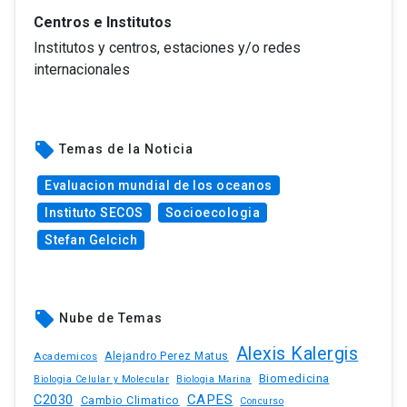
Centros e Institutos
Institutos y centros, estaciones y/o redes
internacionales
local_offer
Temas de la Noticia
Evaluacion mundial de los oceanos
Instituto SECOS
Socioecologia
Stefan Gelcich
local_offer
Nube de Temas
Alexis Kalergis
Academicos
Alejandro Perez Matus
Biomedicina
Biologia Celular y Molecular
Biologia Marina
C2030
CAPES
Cambio Climatico
Concurso