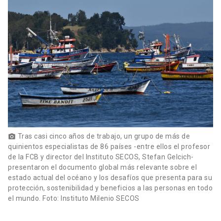
Tras casi cinco años de trabajo, un grupo de más de
photo_camera
quinientos especialistas de 86 países -entre ellos el profesor
de la FCB y director del Instituto SECOS, Stefan Gelcich-
presentaron el documento global más relevante sobre el
estado actual del océano y los desafíos que presenta para su
protección, sostenibilidad y beneficios a las personas en todo
el mundo. Foto: Instituto Milenio SECOS