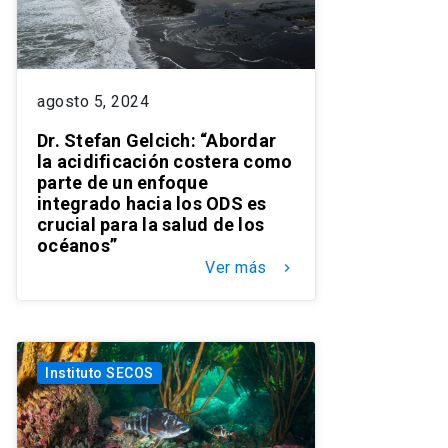
agosto 5, 2024
Dr. Stefan Gelcich: “Abordar
la acidificación costera como
parte de un enfoque
integrado hacia los ODS es
crucial para la salud de los
océanos”
Ver más
keyboard_arrow_right
Instituto SECOS