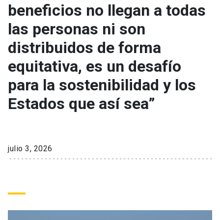
beneficios no llegan a todas
las personas ni son
keyboard_arrow_down
Académicos
Dirección Investigación
Estudiantes
distribuidos de forma
Consejo de Facultad
Grupos de Investigación
Pregrado
Publicaciones
equitativa, es un desafío
para la sostenibilidad y los
Secretaría Académica
Institutos y Centros
Postgrado
Contacto
Estados que así sea”
Documentos FCB
FCB en el Territorio
Centro de Estudiantes
Redes Internacionales
julio 3, 2026