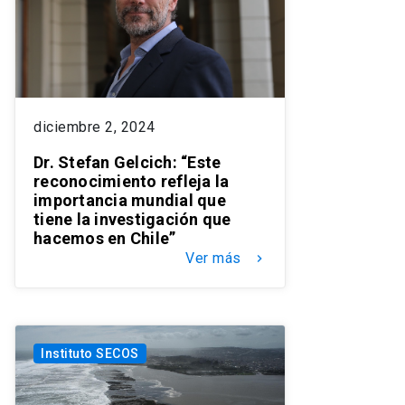
diciembre 2, 2024
Dr. Stefan Gelcich: “Este
reconocimiento refleja la
importancia mundial que
tiene la investigación que
hacemos en Chile”
Ver más
keyboard_arrow_right
Instituto SECOS