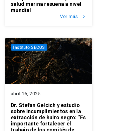
salud marina resuena a nivel
mundial
Ver más
keyboard_arrow_right
Instituto SECOS
abril 16, 2025
Dr. Stefan Gelcich y estudio
sobre incumplimientos en la
extracción de huiro negro: “Es
importante fortalecer el
trabajo de los comités de