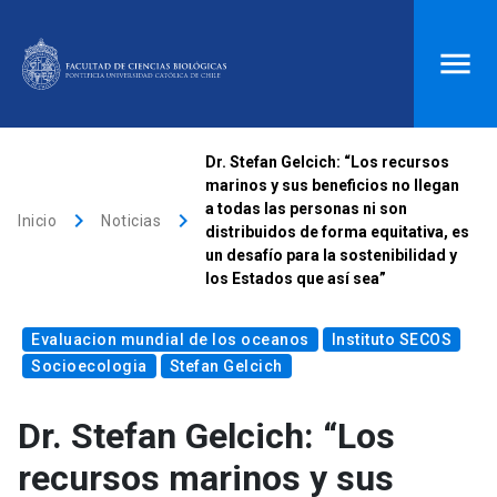
ACCESOS DIRECTOS
Dr. Stefan Gelcich: “Los recursos
marinos y sus beneficios no llegan
Biblioteca
launch
Donaciones
launch
a todas las personas ni son
keyboard_arrow_right
keyboard_arrow_right
Inicio
Noticias
distribuidos de forma equitativa, es
Mi portal UC
launch
Correo
launch
un desafío para la sostenibilidad y
search
los Estados que así sea”
Evaluacion mundial de los oceanos
Instituto SECOS
Inicio
Socioecologia
Stefan Gelcich
Dr. Stefan Gelcich: “Los
keyboard_arrow_down
Quiénes somos
recursos marinos y sus
keyboard_arrow_down
Direcciones
Investigación