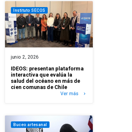
Instituto SECOS
junio 2, 2026
IDEOS: presentan plataforma
interactiva que evalúa la
salud del océano en más de
cien comunas de Chile
Ver más
keyboard_arrow_right
Buceo artesanal