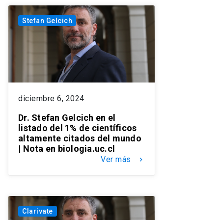
Stefan Gelcich
diciembre 6, 2024
Dr. Stefan Gelcich en el
listado del 1% de científicos
altamente citados del mundo
| Nota en biologia.uc.cl
Ver más
keyboard_arrow_right
Clarivate