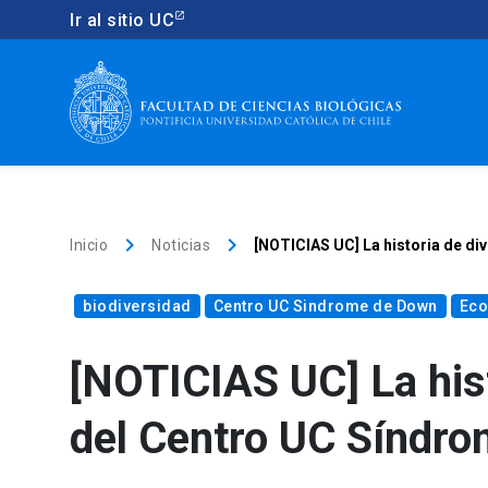
Ir al sitio UC
keyboard_arrow_right
keyboard_arrow_right
Inicio
Noticias
[NOTICIAS UC] La historia de di
biodiversidad
Centro UC Sindrome de Down
Eco
[NOTICIAS UC] La hist
del Centro UC Síndr