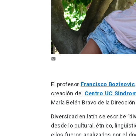
photo_camera
El profesor
Francisco Bozinovic
creación del
Centro UC Sindro
María Belén Bravo de la Direcció
Diversidad en latín se escribe “di
desde lo cultural, étnico, lingüíst
ellos fueron analizados por el d