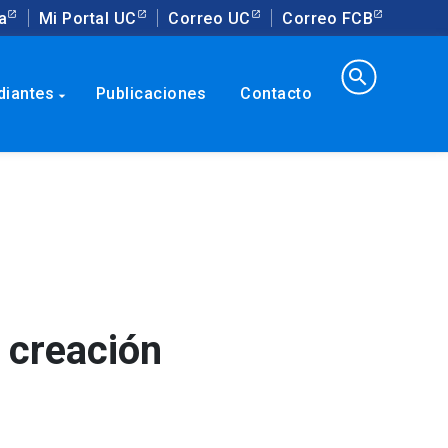
a
Mi Portal UC
Correo UC
Correo FCB
search
diantes
Publicaciones
Contacto
arrow_drop_down
a creación