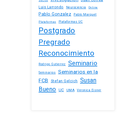
SECOS
Luis Larrondo
Neurociencia
Online
Pablo Gonzalez
Pablo Marquet
Plataformas UC
Plataformas
Postgrado
Pregrado
Reconocimiento
Seminario
Rodrigo Gutierrez
Seminarios en la
Seminarios
Susan
FCB
Stefan Gelcich
Bueno
UC
UMA
Veronica Eisner