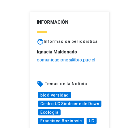
INFORMACIÓN
face
Información periodística
Ignacia Maldonado
comunicaciones@bio.puc.cl
local_offer
Temas de la Noticia
biodiversidad
Centro UC Sindrome de Down
Ecologia
Francisco Bozinovic
UC