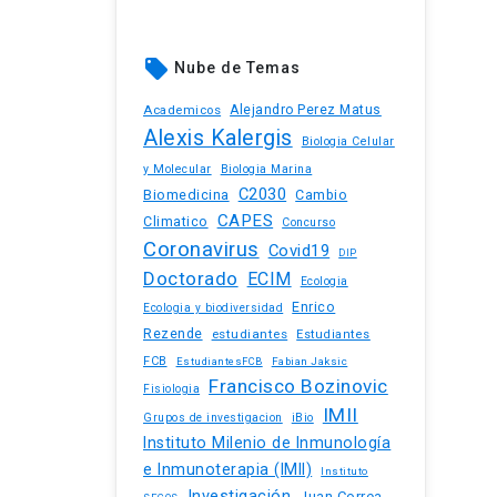
local_offer
Nube de Temas
Academicos
Alejandro Perez Matus
Alexis Kalergis
Biologia Celular
y Molecular
Biologia Marina
C2030
Biomedicina
Cambio
CAPES
Climatico
Concurso
Coronavirus
Covid19
DIP
Doctorado
ECIM
Ecologia
Enrico
Ecologia y biodiversidad
Rezende
estudiantes
Estudiantes
FCB
EstudiantesFCB
Fabian Jaksic
Francisco Bozinovic
Fisiologia
IMII
iBio
Grupos de investigacion
Instituto Milenio de Inmunología
e Inmunoterapia (IMII)
Instituto
Investigación
Juan Correa