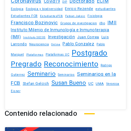
Coronavirus
Doctorado
ECIM
Covid19
DIP
Enrico Rezende
estudiantes
Ecologia
Ecologia y biodiversidad
Estudiantes FCB
EstudiantesFCB
Fabian Jaksic
Fisiologia
Francisco Bozinovic
IMII
Grupos de investigacion
iBio
Instituto Milenio de Inmunología e Inmunoterapia
(IMII)
Investigación
Juan Correa
Luis
Instituto SECOS
Pablo Gonzalez
Larrondo
Neurociencia
Pablo
Online
Postgrado
Marquet
Plataformas UC
Plataformas
Pregrado
Reconocimiento
Rodrigo
Seminario
Seminarios en la
Gutierrez
Seminarios
Susan Bueno
FCB
Stefan Gelcich
UC
UMA
Veronica
Eisner
Contenido relacionado