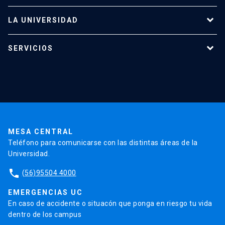
LA UNIVERSIDAD
Programas de estudio
SERVICIOS
Investigación
Red Salud UC
Extensión
Validación de Certificados
La Universidad
Pago de Matrículas
Código de Honor
Pago de Créditos
UC Transparente
Trabaja en la UC
Admisión
MESA CENTRAL
Teléfono para comunicarse con las distintas áreas de la
Universidad.
phone
(56)95504 4000
EMERGENCIAS UC
En caso de accidente o situacón que ponga en riesgo tu vida
dentro de los campus