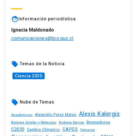
face
Información periodística
Ignacia Maldonado
comunicaciones@bio.puc.cl
local_offer
Temas de la Noticia
Ciencia 2030
local_offer
Nube de Temas
Alexis Kalergis
Academicos
Alejandro Perez Matus
Biomedicina
Biologia Celular y Molecular
Biologia Marina
C2030
CAPES
Cambio Climatico
Concurso