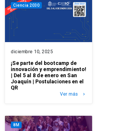
Ciencia 2030
diciembre 10, 2025
¡Se parte del bootcamp de
innovación y emprendimiento!
| Del 5 al 8 de enero en San
Joaquín | Postulaciones en el
QR
Ver más
keyboard_arrow_right
8M