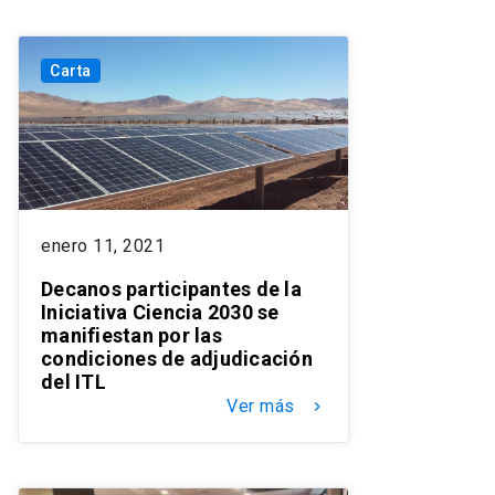
Carta
enero 11, 2021
Decanos participantes de la
Iniciativa Ciencia 2030 se
manifiestan por las
condiciones de adjudicación
del ITL
Ver más
keyboard_arrow_right