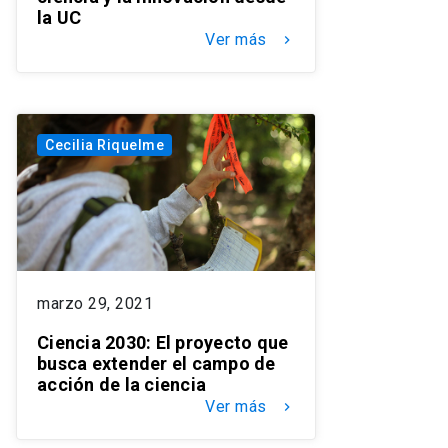
la UC
Ver más
keyboard_arrow_right
Cecilia Riquelme
marzo 29, 2021
Ciencia 2030: El proyecto que
busca extender el campo de
acción de la ciencia
Ver más
keyboard_arrow_right