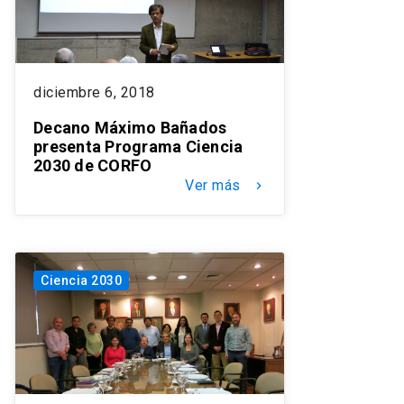
diciembre 6, 2018
Decano Máximo Bañados
presenta Programa Ciencia
2030 de CORFO
Ver más
keyboard_arrow_right
Ciencia 2030