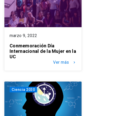
marzo 9, 2022
Conmemoración Día
Internacional de la Mujer en la
UC
Ver más
keyboard_arrow_right
Ciencia 2030