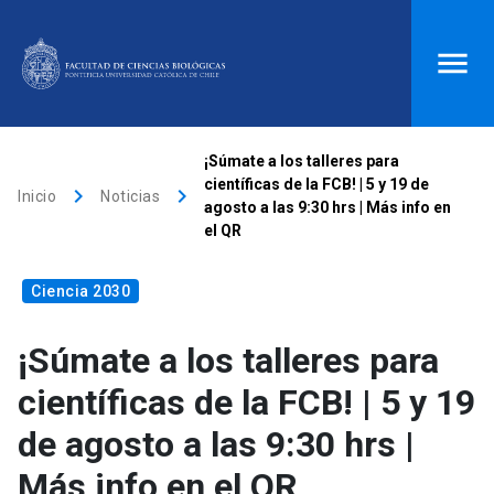
ACCESOS DIRECTOS
¡Súmate a los talleres para
científicas de la FCB! | 5 y 19 de
keyboard_arrow_right
keyboard_arrow_right
Biblioteca
launch
Donaciones
launch
Inicio
Noticias
agosto a las 9:30 hrs | Más info en
el QR
Mi portal UC
launch
Correo
launch
search
Ciencia 2030
¡Súmate a los talleres para
Inicio
científicas de la FCB! | 5 y 19
keyboard_arrow_down
Quiénes somos
de agosto a las 9:30 hrs |
Más info en el QR
keyboard_arrow_down
Direcciones
Investigación