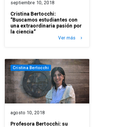
septiembre 10, 2018
Cristina Bertocchi:
“Buscamos estudiantes con
una extraordinaria pasión por
la ciencia”
Ver más
keyboard_arrow_right
Cristina Bertocchi
agosto 10, 2018
Profesora Bertocchi: su