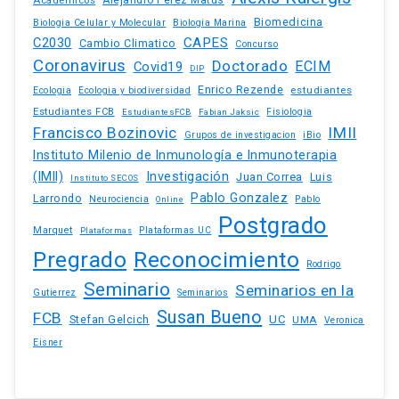
Biomedicina
Biologia Celular y Molecular
Biologia Marina
C2030
CAPES
Cambio Climatico
Concurso
Coronavirus
Doctorado
ECIM
Covid19
DIP
Enrico Rezende
estudiantes
Ecologia
Ecologia y biodiversidad
Estudiantes FCB
EstudiantesFCB
Fabian Jaksic
Fisiologia
Francisco Bozinovic
IMII
iBio
Grupos de investigacion
Instituto Milenio de Inmunología e Inmunoterapia
(IMII)
Investigación
Juan Correa
Luis
Instituto SECOS
Pablo Gonzalez
Larrondo
Neurociencia
Pablo
Online
Postgrado
Marquet
Plataformas UC
Plataformas
Pregrado
Reconocimiento
Rodrigo
Seminario
Seminarios en la
Gutierrez
Seminarios
Susan Bueno
FCB
Stefan Gelcich
UC
UMA
Veronica
Eisner