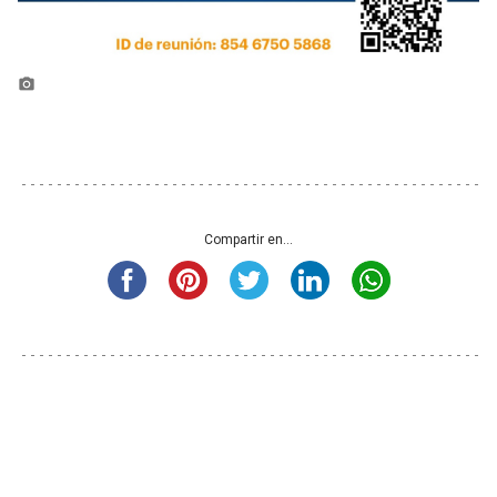
photo_camera
Compartir en...