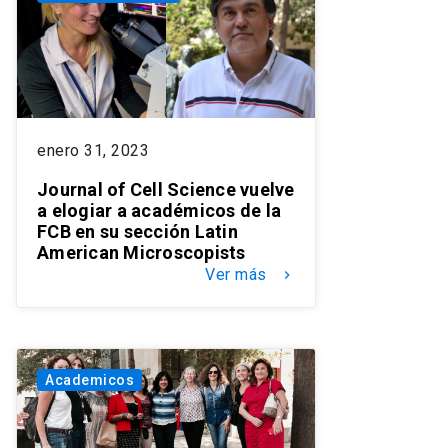
enero 31, 2023
Journal of Cell Science vuelve
a elogiar a académicos de la
FCB en su sección Latin
American Microscopists
Ver más
keyboard_arrow_right
Academicos