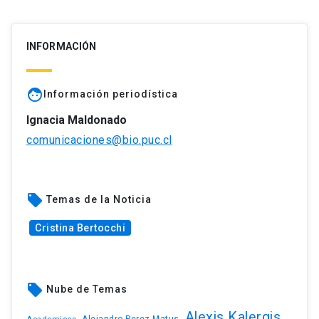
INFORMACIÓN
face
Información periodística
Ignacia Maldonado
comunicaciones@bio.puc.cl
local_offer
Temas de la Noticia
Cristina Bertocchi
local_offer
Nube de Temas
Alexis Kalergis
Academicos
Alejandro Perez Matus