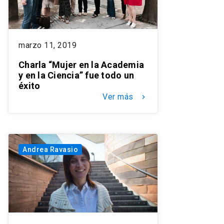
marzo 11, 2019
Charla “Mujer en la Academia
y en la Ciencia” fue todo un
éxito
Ver más
keyboard_arrow_right
Andrea Ravasio