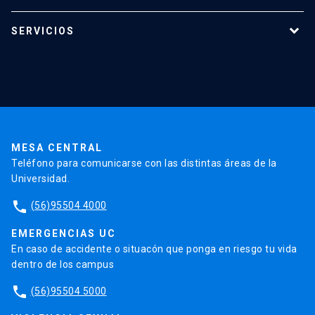
Programas de estudio
SERVICIOS
Investigación
Red Salud UC
Extensión
Validación de Certificados
La Universidad
Pago de Matrículas
Código de Honor
Pago de Créditos
UC Transparente
Trabaja en la UC
Admisión
MESA CENTRAL
Teléfono para comunicarse con las distintas áreas de la
Universidad.
phone
(56)95504 4000
EMERGENCIAS UC
En caso de accidente o situacón que ponga en riesgo tu vida
dentro de los campus
phone
(56)95504 5000