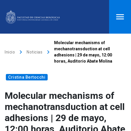
ACCESOS DIRECTOS
Molecular mechanisms of
mechanotransduction at cell
keyboard_arrow_right
keyboard_arrow_right
Biblioteca
launch
Donaciones
launch
Inicio
Noticias
adhesions | 29 de mayo, 12:00
horas, Auditorio Abate Molina
Mi portal UC
launch
Correo
launch
search
Cristina Bertocchi
Molecular mechanisms of
Inicio
mechanotransduction at cell
keyboard_arrow_down
Quiénes somos
adhesions | 29 de mayo,
12:00 horas, Auditorio Abate
keyboard_arrow_down
Direcciones
Investigación