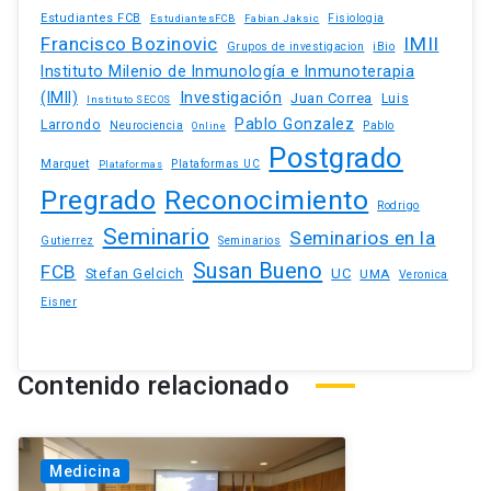
Estudiantes FCB
EstudiantesFCB
Fabian Jaksic
Fisiologia
Francisco Bozinovic
IMII
iBio
Grupos de investigacion
Instituto Milenio de Inmunología e Inmunoterapia
(IMII)
Investigación
Juan Correa
Luis
Instituto SECOS
Pablo Gonzalez
Larrondo
Neurociencia
Pablo
Online
Postgrado
Marquet
Plataformas UC
Plataformas
Pregrado
Reconocimiento
Rodrigo
Seminario
Seminarios en la
Gutierrez
Seminarios
Susan Bueno
FCB
Stefan Gelcich
UC
UMA
Veronica
Eisner
Contenido relacionado
Medicina