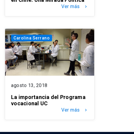
Ver más
keyboard_arrow_right
Carolina Serrano
agosto 13, 2018
La importancia del Programa
vocacional UC
Ver más
keyboard_arrow_right