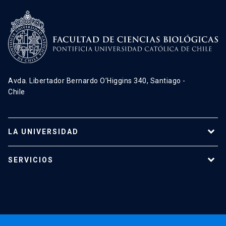
Avda. Libertador Bernardo O’Higgins 340, Santiago -
Chile
LA UNIVERSIDAD
Programas de estudio
SERVICIOS
Investigación
Red Salud UC
Extensión
Validación de Certificados
La Universidad
Pago de Matrículas
Código de Honor
Pago de Créditos
UC Transparente