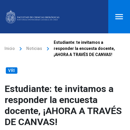
ACCESOS DIRECTOS
Estudiante: te invitamos a
keyboard_arrow_right
keyboard_arrow_right
Inicio
Noticias
responder la encuesta docente,
Biblioteca
launch
Donaciones
launch
¡AHORA A TRAVÉS DE CANVAS!
Mi portal UC
launch
Correo
launch
VRI
search
Estudiante: te invitamos a
Inicio
responder la encuesta
docente, ¡AHORA A TRAVÉS
keyboard_arrow_down
Quiénes somos
DE CANVAS!
keyboard_arrow_down
Direcciones
Investigación