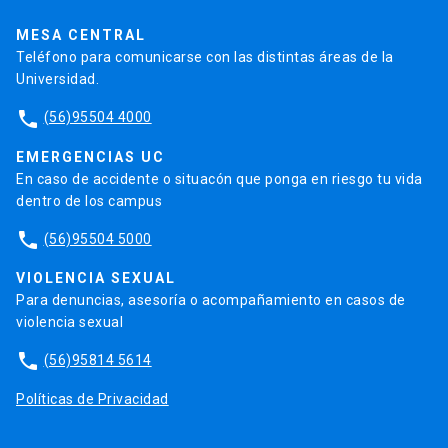
Trabaja en la UC
Admisión
MESA CENTRAL
Teléfono para comunicarse con las distintas áreas de la
Universidad.
phone
(56)95504 4000
EMERGENCIAS UC
En caso de accidente o situacón que ponga en riesgo tu vida
dentro de los campus
phone
(56)95504 5000
VIOLENCIA SEXUAL
Para denuncias, asesoría o acompañamiento en casos de
violencia sexual
phone
(56)95814 5614
Políticas de Privacidad