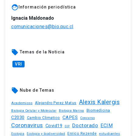
face
Información periodística
Ignacia Maldonado
comunicaciones@bio.puc.cl
local_offer
Temas de la Noticia
VRI
local_offer
Nube de Temas
Alexis Kalergis
Academicos
Alejandro Perez Matus
Biomedicina
Biologia Celular y Molecular
Biologia Marina
C2030
CAPES
Cambio Climatico
Concurso
Coronavirus
Doctorado
ECIM
Covid19
DIP
Enrico Rezende
estudiantes
Ecologia
Ecologia y biodiversidad