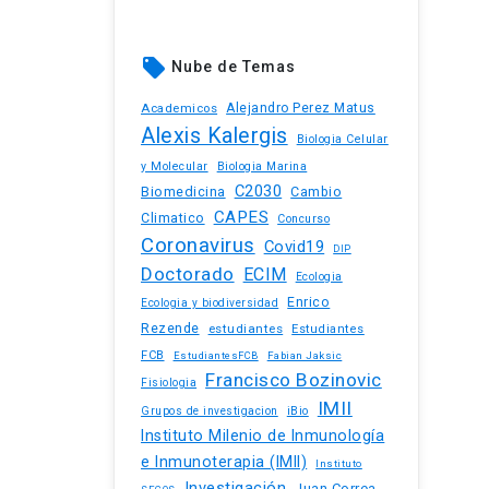
local_offer
Nube de Temas
Academicos
Alejandro Perez Matus
Alexis Kalergis
Biologia Celular
y Molecular
Biologia Marina
C2030
Biomedicina
Cambio
CAPES
Climatico
Concurso
Coronavirus
Covid19
DIP
Doctorado
ECIM
Ecologia
Enrico
Ecologia y biodiversidad
Rezende
estudiantes
Estudiantes
FCB
EstudiantesFCB
Fabian Jaksic
Francisco Bozinovic
Fisiologia
IMII
iBio
Grupos de investigacion
Instituto Milenio de Inmunología
e Inmunoterapia (IMII)
Instituto
Investigación
Juan Correa