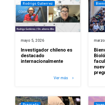
Rodrigo Gutierrez
Bienv
mayo 5, 2026
marzo
Investigador chileno es
Bien
destacado
Bioló
internacionalmente
facul
nuev
preg
Ver más
keyboard_arrow_right
Pregrado
Inves