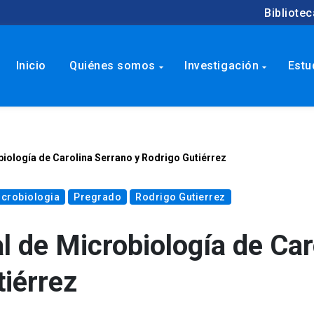
Bibliotec
Inicio
Quiénes somos
Investigación
Estu
arrow_drop_down
arrow_drop_down
iología de Carolina Serrano y Rodrigo Gutiérrez
crobiologia
Pregrado
Rodrigo Gutierrez
l de Microbiología de Car
tiérrez