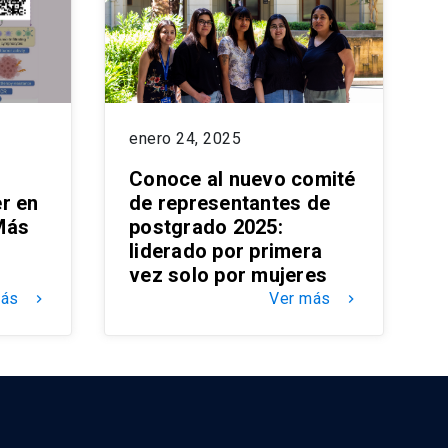
enero 24, 2025
Conoce al nuevo comité
r en
de representantes de
Más
postgrado 2025:
liderado por primera
vez solo por mujeres
más
Ver más
keyboard_arrow_right
keyboard_arrow_right