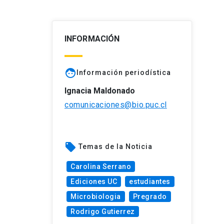
INFORMACIÓN
face
Información periodística
Ignacia Maldonado
comunicaciones@bio.puc.cl
local_offer
Temas de la Noticia
Carolina Serrano
Ediciones UC
estudiantes
Microbiologia
Pregrado
Rodrigo Gutierrez