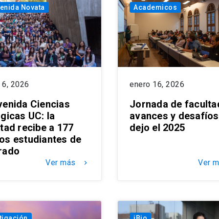
enida Novata
Academicos
 6, 2026
enero 16, 2026
venida Ciencias
Jornada de facultad
gicas UC: la
avances y desafíos
tad recibe a 177
dejo el 2025
os estudiantes de
rado
Ver más
Ver 
keyboard_arrow_right
tigación
iBio