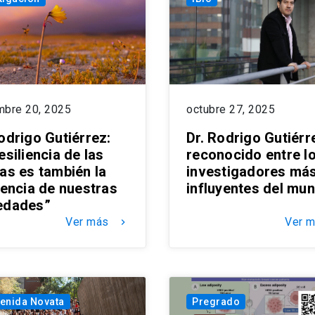
mbre 20, 2025
octubre 27, 2025
odrigo Gutiérrez:
Dr. Rodrigo Gutiérr
esiliencia de las
reconocido entre l
tas es también la
investigadores má
iencia de nuestras
influyentes del mu
edades”
Ver más
Ver 
keyboard_arrow_right
enida Novata
Pregrado