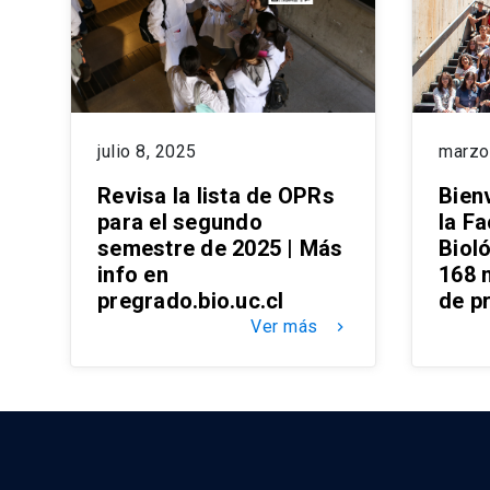
julio 8, 2025
marzo
Revisa la lista de OPRs
Bien
para el segundo
la F
semestre de 2025 | Más
Bioló
info en
168 
pregrado.bio.uc.cl
de p
Ver más
keyboard_arrow_right