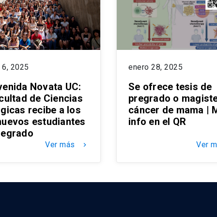
 6, 2025
enero 28, 2025
venida Novata UC:
Se ofrece tesis de
acultad de Ciencias
pregrado o magiste
gicas recibe a los
cáncer de mama | 
nuevos estudiantes
info en el QR
regrado
Ver más
Ver 
keyboard_arrow_right