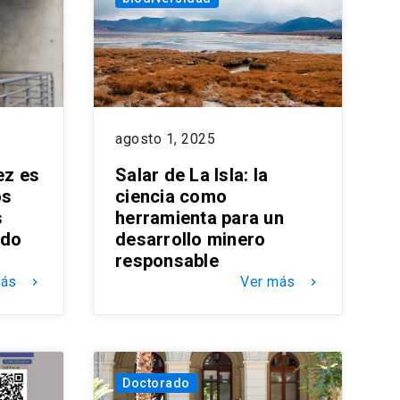
agosto 1, 2025
ez es
Salar de La Isla: la
os
ciencia como
s
herramienta para un
ndo
desarrollo minero
responsable
más
Ver más
keyboard_arrow_right
keyboard_arrow_right
Doctorado