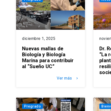
diciembre 1, 2025
novie
Nuevas mallas de
Dr. R
Biología y Biología
“La r
Marina para contribuir
plan
al “Sueño UC”
resil
soci
Ver más
keyboard_arrow_right
Pregrado
Bienv