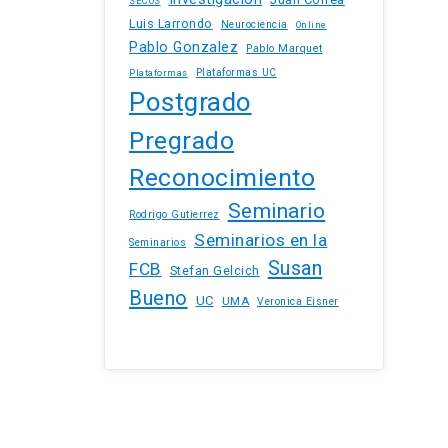
SECOS
Luis Larrondo
Neurociencia
Online
Pablo Gonzalez
Pablo Marquet
Plataformas UC
Plataformas
Postgrado
Pregrado
Reconocimiento
Seminario
Rodrigo Gutierrez
Seminarios en la
Seminarios
Susan
FCB
Stefan Gelcich
Bueno
UC
UMA
Veronica Eisner