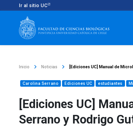
Ir al sitio UC
keyboard_arrow_right
keyboard_arrow_right
Inicio
Noticias
[Ediciones UC] Manual de Microb
Carolina Serrano
Ediciones UC
estudiantes
Mi
[Ediciones UC] Manua
Serrano y Rodrigo Gu