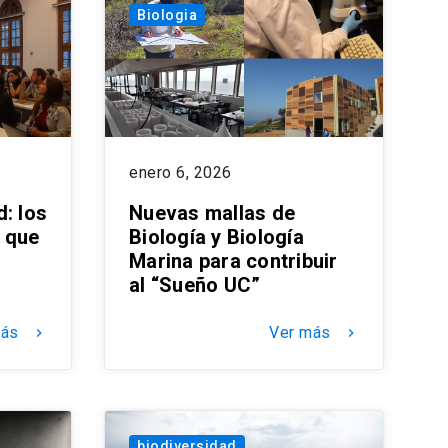
Biologia
enero 6, 2026
: los
Nuevas mallas de
 que
Biología y Biología
Marina para contribuir
al “Sueño UC”
más
Ver más
keyboard_arrow_right
keyboard_arrow_right
biodiversidad