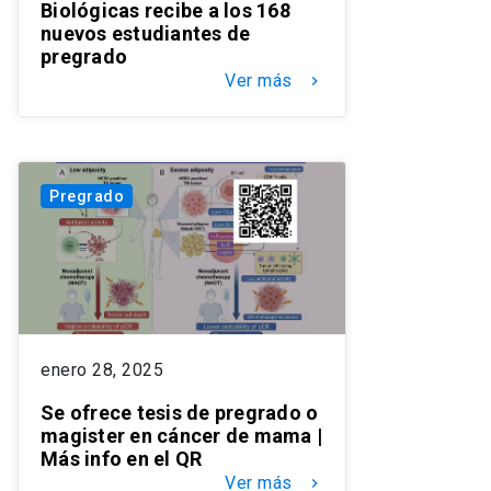
Biológicas recibe a los 168
nuevos estudiantes de
pregrado
Ver más
keyboard_arrow_right
Pregrado
enero 28, 2025
Se ofrece tesis de pregrado o
magister en cáncer de mama |
Más info en el QR
Ver más
keyboard_arrow_right