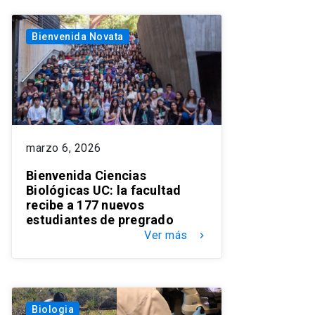
Bienvenida Novata
marzo 6, 2026
Bienvenida Ciencias
Biológicas UC: la facultad
recibe a 177 nuevos
estudiantes de pregrado
Ver más
keyboard_arrow_right
Biologia