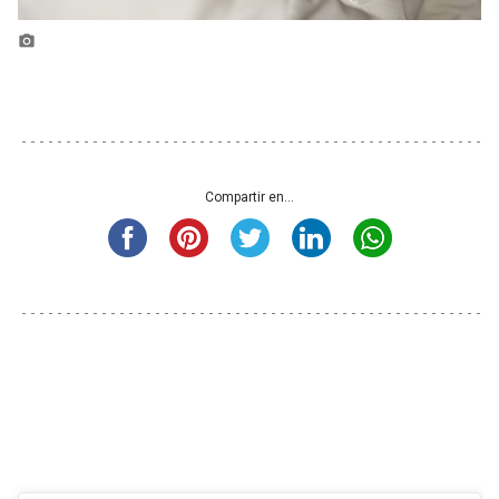
photo_camera
Compartir en...