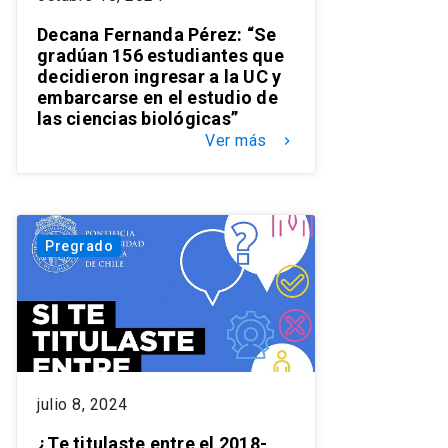
Decana Fernanda Pérez: “Se
gradúan 156 estudiantes que
decidieron ingresar a la UC y
embarcarse en el estudio de
las ciencias biológicas”
Ver más
keyboard_arrow_right
Pregrado
julio 8, 2024
¿Te titulaste entre el 2018-