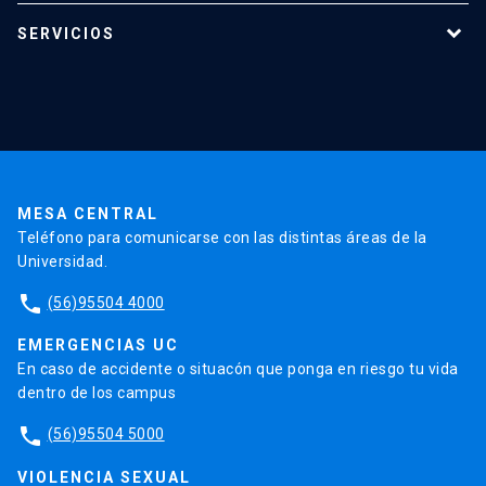
Programas de estudio
SERVICIOS
Investigación
Red Salud UC
Extensión
Validación de Certificados
La Universidad
Pago de Matrículas
Código de Honor
Pago de Créditos
UC Transparente
Trabaja en la UC
Admisión
MESA CENTRAL
Teléfono para comunicarse con las distintas áreas de la
Universidad.
phone
(56)95504 4000
EMERGENCIAS UC
En caso de accidente o situacón que ponga en riesgo tu vida
dentro de los campus
phone
(56)95504 5000
VIOLENCIA SEXUAL