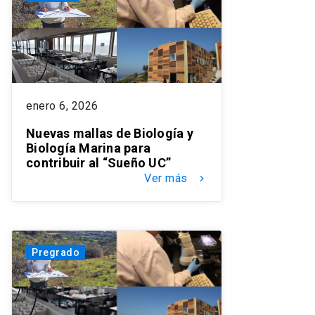
enero 6, 2026
Nuevas mallas de Biología y
Biología Marina para
contribuir al “Sueño UC”
Ver más
keyboard_arrow_right
Pregrado