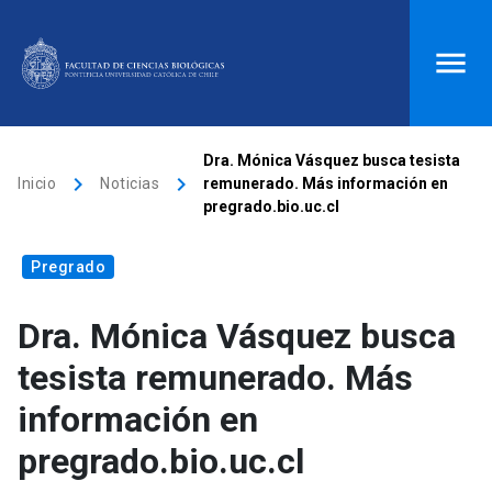
ACCESOS DIRECTOS
Dra. Mónica Vásquez busca tesista
keyboard_arrow_right
keyboard_arrow_right
Inicio
Noticias
remunerado. Más información en
Biblioteca
launch
Donaciones
launch
pregrado.bio.uc.cl
Mi portal UC
launch
Correo
launch
Pregrado
search
Dra. Mónica Vásquez busca
Inicio
tesista remunerado. Más
información en
keyboard_arrow_down
Quiénes somos
pregrado.bio.uc.cl
keyboard_arrow_down
Direcciones
Investigación