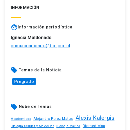
INFORMACIÓN
face
Información periodística
Ignacia Maldonado
comunicaciones@bio.puc.cl
local_offer
Temas de la Noticia
Pregrado
local_offer
Nube de Temas
Alexis Kalergis
Academicos
Alejandro Perez Matus
Biomedicina
Biologia Celular y Molecular
Biologia Marina