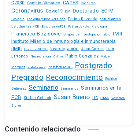
C2030
CAPES
Cambio Climatico
Concurso
Coronavirus
Doctorado
ECIM
Covid19
DIP
Enrico Rezende
estudiantes
Ecologia
Ecologia y biodiversidad
Estudiantes FCB
EstudiantesFCB
Fabian Jaksic
Fisiologia
Francisco Bozinovic
IMII
iBio
Grupos de investigacion
Instituto Milenio de Inmunología e Inmunoterapia
(IMII)
Investigación
Juan Correa
Luis
Instituto SECOS
Pablo Gonzalez
Larrondo
Neurociencia
Pablo
Online
Postgrado
Marquet
Plataformas UC
Plataformas
Pregrado
Reconocimiento
Rodrigo
Seminario
Seminarios en la
Gutierrez
Seminarios
Susan Bueno
FCB
Stefan Gelcich
UC
UMA
Veronica
Eisner
Contenido relacionado