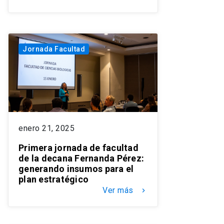
Jornada Facultad
enero 21, 2025
Primera jornada de facultad
de la decana Fernanda Pérez:
generando insumos para el
plan estratégico
Ver más
keyboard_arrow_right