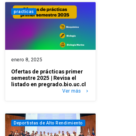
practicas
enero 8, 2025
Ofertas de prácticas primer
semestre 2025 | Revisa el
listado en pregrado.bio.uc.cl
Ver más
keyboard_arrow_right
Deportistas de Alto Rendimiento