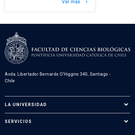
Ver más
keyboard_arrow_right
Avda. Libertador Bernardo O’Higgins 340, Santiago -
Chile
LA UNIVERSIDAD
Programas de estudio
SERVICIOS
Investigación
Red Salud UC
Extensión