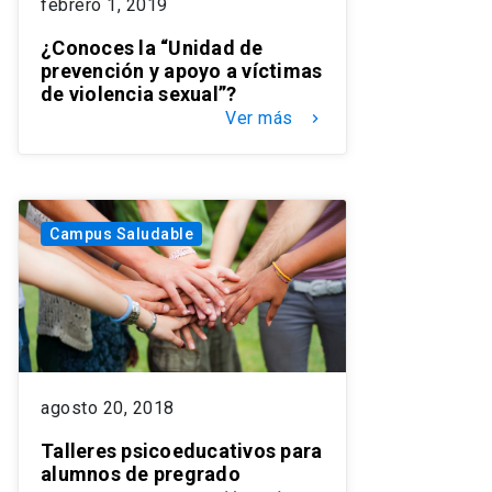
febrero 1, 2019
¿Conoces la “Unidad de
prevención y apoyo a víctimas
de violencia sexual”?
Ver más
keyboard_arrow_right
Campus Saludable
agosto 20, 2018
Talleres psicoeducativos para
alumnos de pregrado