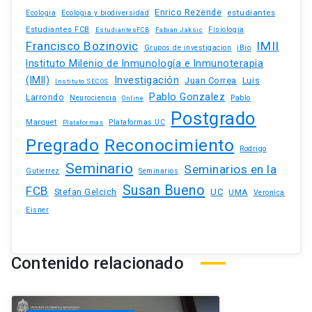
Enrico Rezende
estudiantes
Ecologia
Ecologia y biodiversidad
Estudiantes FCB
EstudiantesFCB
Fabian Jaksic
Fisiologia
Francisco Bozinovic
IMII
iBio
Grupos de investigacion
Instituto Milenio de Inmunología e Inmunoterapia
(IMII)
Investigación
Juan Correa
Luis
Instituto SECOS
Pablo Gonzalez
Larrondo
Neurociencia
Pablo
Online
Postgrado
Marquet
Plataformas UC
Plataformas
Pregrado
Reconocimiento
Rodrigo
Seminario
Seminarios en la
Gutierrez
Seminarios
Susan Bueno
FCB
Stefan Gelcich
UC
UMA
Veronica
Eisner
Contenido relacionado