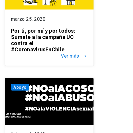
marzo 25, 2020
Por ti, por mí y por todos:
Súmate a la campaña UC
contra el
#CoronavirusEnChile
Ver más
keyboard_arrow_right
Apoyo