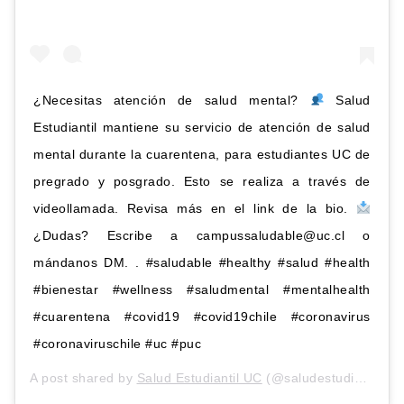
¿Necesitas atención de salud mental?
Salud
Estudiantil mantiene su servicio de atención de salud
mental durante la cuarentena, para estudiantes UC de
pregrado y posgrado. Esto se realiza a través de
videollamada. Revisa más en el link de la bio.
¿Dudas? Escribe a
campussaludable@uc.cl
o
mándanos DM. . #saludable #healthy #salud #health
#bienestar #wellness #saludmental #mentalhealth
#cuarentena #covid19 #covid19chile #coronavirus
#coronaviruschile #uc #puc
A post shared by
Salud Estudiantil UC
(@saludestudiantiluc) on