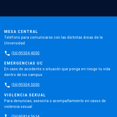
Validación de Certificados
La Universidad
Pago de Matrículas
Código de Honor
Pago de Créditos
UC Transparente
Trabaja en la UC
Admisión
MESA CENTRAL
Teléfono para comunicarse con las distintas áreas de la
Universidad.
phone
(56)95504 4000
EMERGENCIAS UC
En caso de accidente o situacón que ponga en riesgo tu vida
dentro de los campus
phone
(56)95504 5000
VIOLENCIA SEXUAL
Para denuncias, asesoría o acompañamiento en casos de
violencia sexual
phone
(56)95814 5614