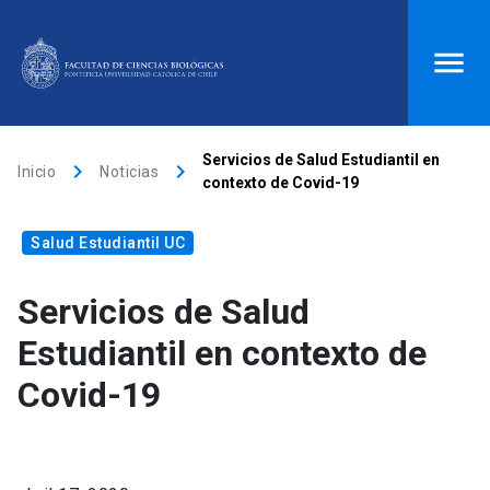
ACCESOS DIRECTOS
Servicios de Salud Estudiantil en
keyboard_arrow_right
keyboard_arrow_right
Inicio
Noticias
contexto de Covid-19
Biblioteca
launch
Donaciones
launch
Salud Estudiantil UC
Mi portal UC
launch
Correo
launch
search
Servicios de Salud
Estudiantil en contexto de
Inicio
Covid-19
keyboard_arrow_down
Quiénes somos
keyboard_arrow_down
Direcciones
Investigación