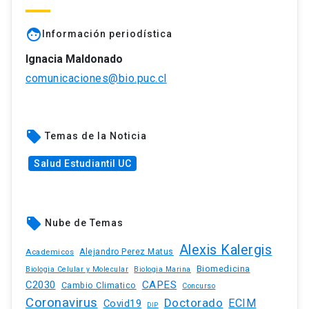
face
Información periodística
Ignacia Maldonado
comunicaciones@bio.puc.cl
local_offer
Temas de la Noticia
Salud Estudiantil UC
local_offer
Nube de Temas
Alexis Kalergis
Academicos
Alejandro Perez Matus
Biomedicina
Biologia Celular y Molecular
Biologia Marina
C2030
CAPES
Cambio Climatico
Concurso
Coronavirus
Doctorado
ECIM
Covid19
DIP