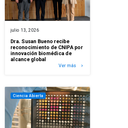
julio 13, 2026
Dra. Susan Bueno recibe
reconocimiento de CNIPA por
innovación biomédica de
alcance global
Ver más
keyboard_arrow_right
Ciencia Abierta