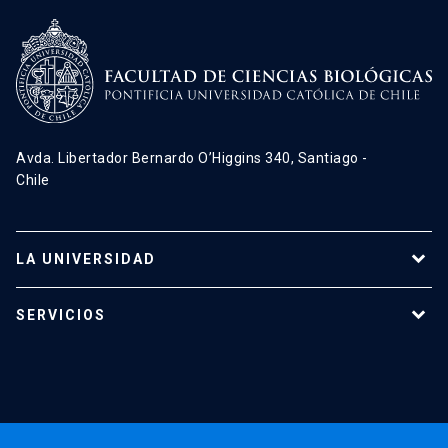
Avda. Libertador Bernardo O’Higgins 340, Santiago -
Chile
LA UNIVERSIDAD
Programas de estudio
SERVICIOS
Investigación
Red Salud UC
Extensión
Validación de Certificados
La Universidad
Pago de Matrículas
Código de Honor
Pago de Créditos
UC Transparente