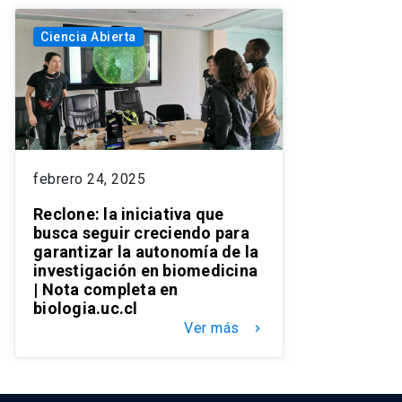
Ciencia Abierta
febrero 24, 2025
Reclone: la iniciativa que
busca seguir creciendo para
garantizar la autonomía de la
investigación en biomedicina
| Nota completa en
biologia.uc.cl
Ver más
keyboard_arrow_right