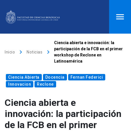
ACCESOS DIRECTOS
Ciencia abierta e innovación: la
participación de la FCB en el primer
keyboard_arrow_right
keyboard_arrow_right
Biblioteca
launch
Donaciones
launch
Inicio
Noticias
workshop de Reclone en
Latinoamérica
Mi portal UC
launch
Correo
launch
search
Ciencia Abierta
Docencia
Fernan Federici
Innovacion
Reclone
Inicio
Ciencia abierta e
innovación: la participación
keyboard_arrow_down
Quiénes somos
de la FCB en el primer
keyboard_arrow_down
Direcciones
Investigación