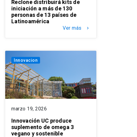
Reclone distribuirá kits de
iniciación a más de 130
personas de 13 países de
Latinoamérica
Ver más
keyboard_arrow_right
Innovacion
marzo 19, 2026
Innovación UC produce
suplemento de omega 3
vegano y sostenible