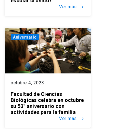
escolar crónico?
Ver más
keyboard_arrow_right
Aniversario
octubre 4, 2023
Facultad de Ciencias
Biológicas celebra en octubre
su 53° aniversario con
actividades para la familia
Ver más
keyboard_arrow_right