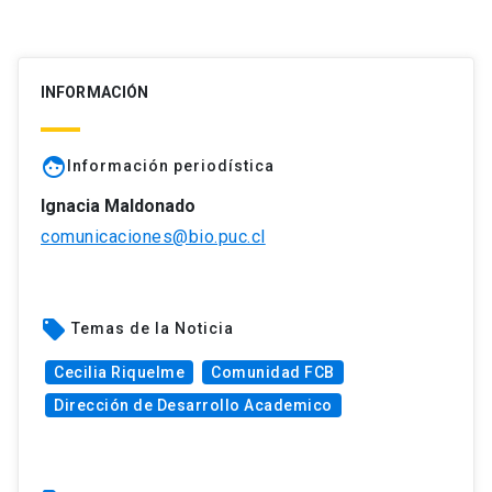
INFORMACIÓN
face
Información periodística
Ignacia Maldonado
comunicaciones@bio.puc.cl
local_offer
Temas de la Noticia
Cecilia Riquelme
Comunidad FCB
Dirección de Desarrollo Academico