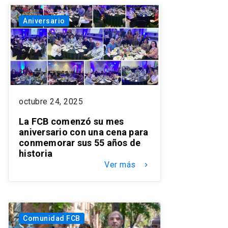
Aniversario
octubre 24, 2025
La FCB comenzó su mes
aniversario con una cena para
conmemorar sus 55 años de
historia
Ver más
keyboard_arrow_right
Comunidad FCB