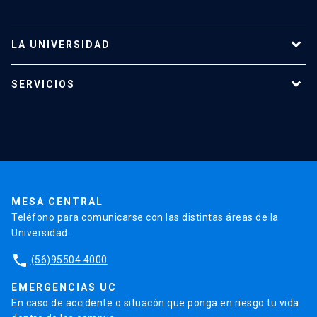
LA UNIVERSIDAD
Programas de estudio
SERVICIOS
Investigación
Red Salud UC
Extensión
Validación de Certificados
La Universidad
Pago de Matrículas
Código de Honor
Pago de Créditos
UC Transparente
Trabaja en la UC
Admisión
MESA CENTRAL
Teléfono para comunicarse con las distintas áreas de la
Universidad.
phone
(56)95504 4000
EMERGENCIAS UC
En caso de accidente o situacón que ponga en riesgo tu vida