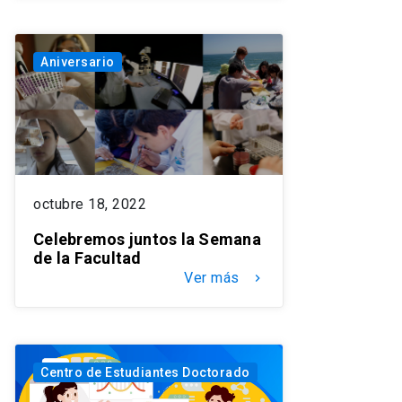
Aniversario
octubre 18, 2022
Celebremos juntos la Semana
de la Facultad
Ver más
keyboard_arrow_right
Centro de Estudiantes Doctorado