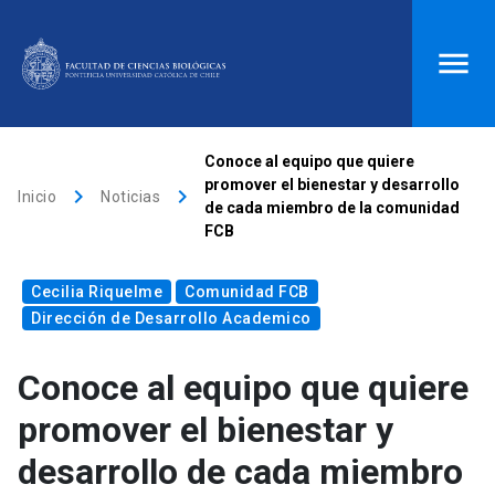
ACCESOS DIRECTOS
Conoce al equipo que quiere
promover el bienestar y desarrollo
keyboard_arrow_right
keyboard_arrow_right
Biblioteca
launch
Donaciones
launch
Inicio
Noticias
de cada miembro de la comunidad
FCB
Mi portal UC
launch
Correo
launch
search
Cecilia Riquelme
Comunidad FCB
Dirección de Desarrollo Academico
Inicio
Conoce al equipo que quiere
promover el bienestar y
keyboard_arrow_down
Quiénes somos
desarrollo de cada miembro
keyboard_arrow_down
Direcciones
Investigación