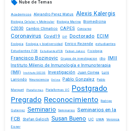
local_offer
Nube de Temas
Alexis Kalergis
Academicos
Alejandro Perez Matus
Biomedicina
Biologia Celular y Molecular
Biologia Marina
C2030
CAPES
Cambio Climatico
Concurso
Coronavirus
Doctorado
ECIM
Covid19
DIP
Enrico Rezende
estudiantes
Ecologia
Ecologia y biodiversidad
Estudiantes FCB
EstudiantesFCB
Fabian Jaksic
Fisiologia
Francisco Bozinovic
IMII
iBio
Grupos de investigacion
Instituto Milenio de Inmunología e Inmunoterapia
(IMII)
Investigación
Juan Correa
Luis
Instituto SECOS
Pablo Gonzalez
Larrondo
Neurociencia
Pablo
Online
Postgrado
Marquet
Plataformas UC
Plataformas
Pregrado
Reconocimiento
Rodrigo
Seminario
Seminarios en la
Gutierrez
Seminarios
Susan Bueno
FCB
Stefan Gelcich
UC
UMA
Veronica
Eisner