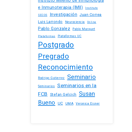
Instituto Milenio de Inmunología
e Inmunoterapia (IMII)
Instituto
Investigación
Juan Correa
SECOS
Luis Larrondo
Neurociencia
Online
Pablo Gonzalez
Pablo Marquet
Plataformas UC
Plataformas
Postgrado
Pregrado
Reconocimiento
Seminario
Rodrigo Gutierrez
Seminarios en la
Seminarios
Susan
FCB
Stefan Gelcich
Bueno
UC
UMA
Veronica Eisner