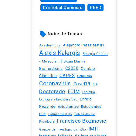
Cristobal Quiñinao
PRED
local_offer
Nube de Temas
Academicos
Alejandro Perez Matus
Alexis Kalergis
Biologia Celular
y Molecular
Biologia Marina
C2030
Biomedicina
Cambio
CAPES
Climatico
Concurso
Coronavirus
Covid19
DIP
Doctorado
ECIM
Ecologia
Enrico
Ecologia y biodiversidad
Rezende
estudiantes
Estudiantes
FCB
EstudiantesFCB
Fabian Jaksic
Francisco Bozinovic
Fisiologia
IMII
iBio
Grupos de investigacion