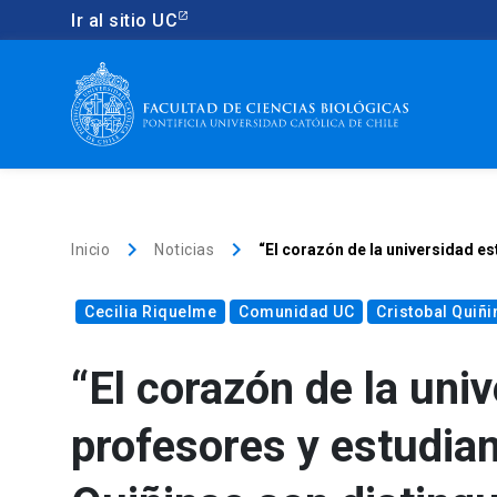
Ir al sitio UC
keyboard_arrow_right
keyboard_arrow_right
Inicio
Noticias
“El corazón de la universidad es
Cecilia Riquelme
Comunidad UC
Cristobal Quiñ
“El corazón de la uni
profesores y estudian