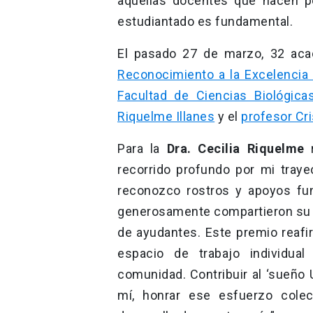
aquellas docentes que hacen po
estudiantado es fundamental.
El pasado 27 de marzo, 32 aca
Reconocimiento a la Excelencia
Facultad de Ciencias Biológic
Riquelme Illanes
y el
profesor Cr
Para la
Dra. Cecilia Riquelme
r
recorrido profundo por mi tray
reconozco rostros y apoyos fu
generosamente compartieron su e
de ayudantes. Este premio reafi
espacio de trabajo individual
comunidad. Contribuir al ‘sueño 
mí, honrar ese esfuerzo cole