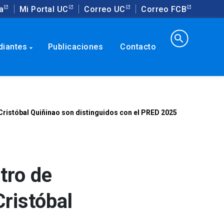
a
Mi Portal UC
Correo UC
Correo FCB
search
diantes
Publicaciones
Contacto
arrow_drop_down
 Cristóbal Quiñinao son distinguidos con el PRED 2025
tro de
Cristóbal