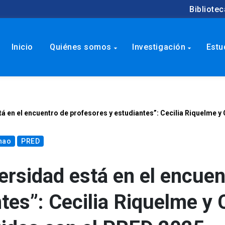
Bibliotec
Inicio
Quiénes somos
Investigación
Estu
arrow_drop_down
arrow_drop_down
tá en el encuentro de profesores y estudiantes”: Cecilia Riquelme y
inao
PRED
versidad está en el encuen
tes”: Cecilia Riquelme y 