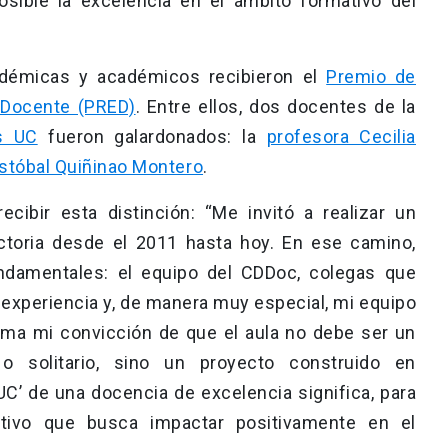
sible la excelencia en el ámbito formativo del
démicas y académicos recibieron el
Premio de
 Docente (PRED)
. Entre ellos, dos docentes de la
as UC
fueron galardonados: la
profesora Cecilia
istóbal Quiñinao Montero
.
ecibir esta distinción: “Me invitó a realizar un
ectoria desde el 2011 hasta hoy. En ese camino,
ndamentales: el equipo del CDDoc, colegas que
xperiencia y, de manera muy especial, mi equipo
rma mi convicción de que el aula no debe ser un
 o solitario, sino un proyecto construido en
UC’ de una docencia de excelencia significa, para
ctivo que busca impactar positivamente en el