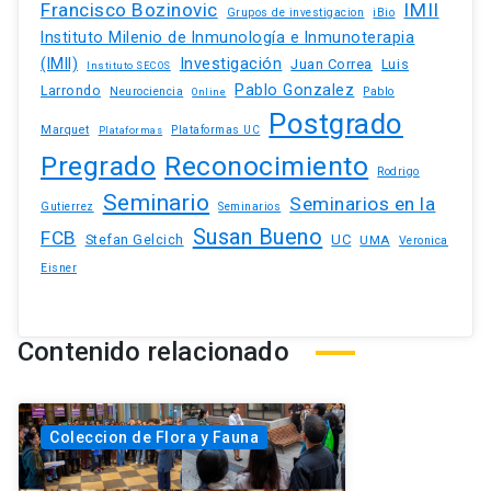
Francisco Bozinovic
IMII
iBio
Grupos de investigacion
Instituto Milenio de Inmunología e Inmunoterapia
(IMII)
Investigación
Juan Correa
Luis
Instituto SECOS
Pablo Gonzalez
Larrondo
Neurociencia
Pablo
Online
Postgrado
Marquet
Plataformas UC
Plataformas
Pregrado
Reconocimiento
Rodrigo
Seminario
Seminarios en la
Gutierrez
Seminarios
Susan Bueno
FCB
Stefan Gelcich
UC
UMA
Veronica
Eisner
Contenido relacionado
Coleccion de Flora y Fauna