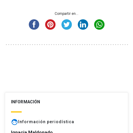
Compartir en...
INFORMACIÓN
face
Información periodística
Ignacia Maldonado