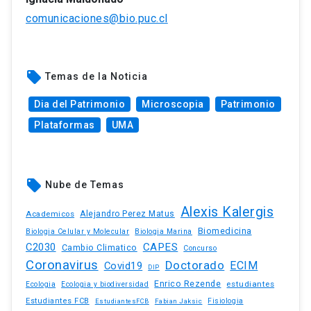
comunicaciones@bio.puc.cl
local_offer
Temas de la Noticia
Dia del Patrimonio
Microscopia
Patrimonio
Plataformas
UMA
local_offer
Nube de Temas
Alexis Kalergis
Academicos
Alejandro Perez Matus
Biomedicina
Biologia Celular y Molecular
Biologia Marina
C2030
CAPES
Cambio Climatico
Concurso
Coronavirus
Doctorado
ECIM
Covid19
DIP
Enrico Rezende
estudiantes
Ecologia
Ecologia y biodiversidad
Estudiantes FCB
EstudiantesFCB
Fabian Jaksic
Fisiologia