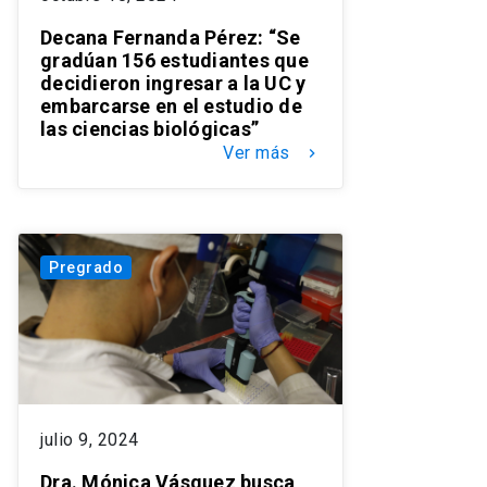
Decana Fernanda Pérez: “Se
gradúan 156 estudiantes que
decidieron ingresar a la UC y
embarcarse en el estudio de
las ciencias biológicas”
Ver más
keyboard_arrow_right
Pregrado
julio 9, 2024
Dra. Mónica Vásquez busca