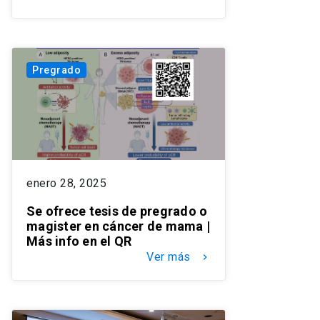
Pregrado
enero 28, 2025
Se ofrece tesis de pregrado o
magister en cáncer de mama |
Más info en el QR
Ver más
keyboard_arrow_right