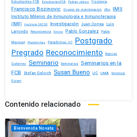
Estudiantes FCB
EstudiantesFCB
Fabian Jaksic
Fisiologia
Francisco Bozinovic
IMII
iBio
Grupos de investigacion
Instituto Milenio de Inmunología e Inmunoterapia
(IMII)
Investigación
Juan Correa
Luis
Instituto SECOS
Pablo Gonzalez
Larrondo
Neurociencia
Pablo
Online
Postgrado
Marquet
Plataformas UC
Plataformas
Pregrado
Reconocimiento
Rodrigo
Seminario
Seminarios en la
Gutierrez
Seminarios
Susan Bueno
FCB
Stefan Gelcich
UC
UMA
Veronica
Eisner
Contenido relacionado
Bienvenida Novata