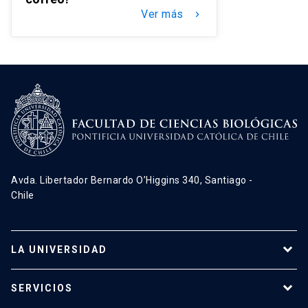
Ver más
keyboard_arrow_right
Avda. Libertador Bernardo O’Higgins 340, Santiago -
Chile
LA UNIVERSIDAD
Programas de estudio
SERVICIOS
Investigación