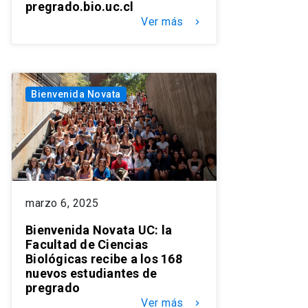
pregrado.bio.uc.cl
Ver más
keyboard_arrow_right
Bienvenida Novata
marzo 6, 2025
Bienvenida Novata UC: la
Facultad de Ciencias
Biológicas recibe a los 168
nuevos estudiantes de
pregrado
Ver más
keyboard_arrow_right