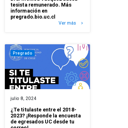
tesista remunerado. Más
información en
pregrado.bio.uc.cl
Ver más
keyboard_arrow_right
Pregrado
julio 8, 2024
¿Te titulaste entre el 2018-
2023? ¡Responde la encuesta
de egresados UC desde tu
correo!