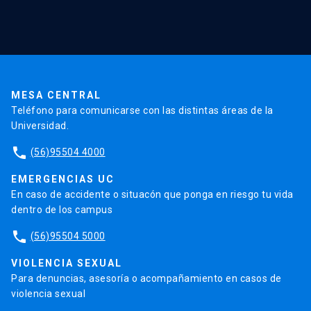
Red Salud UC
Extensión
Validación de Certificados
La Universidad
Pago de Matrículas
Código de Honor
Pago de Créditos
UC Transparente
Trabaja en la UC
Admisión
MESA CENTRAL
Teléfono para comunicarse con las distintas áreas de la
Universidad.
phone
(56)95504 4000
EMERGENCIAS UC
En caso de accidente o situacón que ponga en riesgo tu vida
dentro de los campus
phone
(56)95504 5000
VIOLENCIA SEXUAL
Para denuncias, asesoría o acompañamiento en casos de
violencia sexual