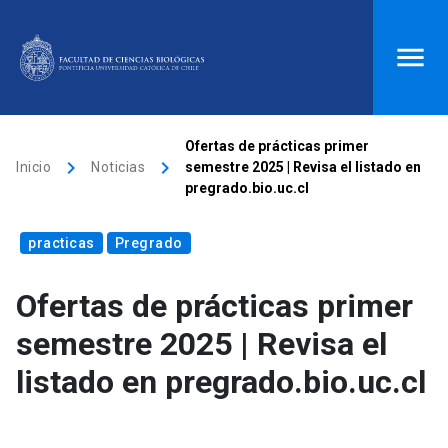
ACCESOS DIRECTOS
Ofertas de prácticas primer
keyboard_arrow_right
keyboard_arrow_right
Inicio
Noticias
semestre 2025 | Revisa el listado en
Biblioteca
launch
Donaciones
launch
pregrado.bio.uc.cl
Mi portal UC
launch
Correo
launch
practicas
Pregrado
search
Ofertas de prácticas primer
Inicio
semestre 2025 | Revisa el
listado en pregrado.bio.uc.cl
keyboard_arrow_down
Quiénes somos
keyboard_arrow_down
Direcciones
Investigación