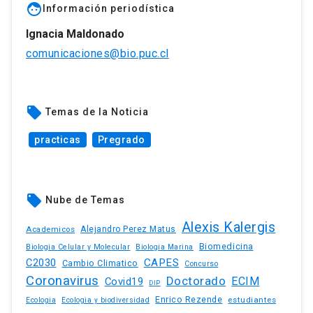
face
Información periodística
Ignacia Maldonado
comunicaciones@bio.puc.cl
local_offer
Temas de la Noticia
practicas
Pregrado
local_offer
Nube de Temas
Alexis Kalergis
Academicos
Alejandro Perez Matus
Biomedicina
Biologia Celular y Molecular
Biologia Marina
C2030
CAPES
Cambio Climatico
Concurso
Coronavirus
Doctorado
ECIM
Covid19
DIP
Enrico Rezende
estudiantes
Ecologia
Ecologia y biodiversidad