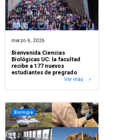
marzo 6, 2026
Bienvenida Ciencias
Biológicas UC: la facultad
recibe a 177 nuevos
estudiantes de pregrado
Ver más
keyboard_arrow_right
Biologia