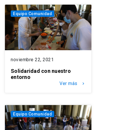
Equipo Comunidad
noviembre 22, 2021
Solidaridad con nuestro
entorno
Ver más
keyboard_arrow_right
Equipo Comunidad