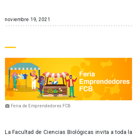
keyboard_arrow_down
Académicos
Dirección Investigación
Estudiantes
noviembre 19, 2021
Consejo de Facultad
Grupos de Investigación
Pregrado
Publicaciones
Secretaría Académica
Institutos y Centros
Postgrado
Contacto
Documentos FCB
FCB en el Territorio
Centro de Estudiantes
Redes Internacionales
Feria de Emprendedores FCB
photo_camera
La Facultad de Ciencias Biológicas invita a toda la