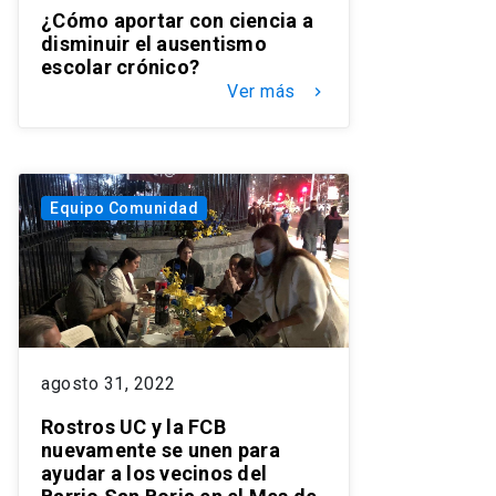
¿Cómo aportar con ciencia a
disminuir el ausentismo
escolar crónico?
Ver más
keyboard_arrow_right
Equipo Comunidad
agosto 31, 2022
Rostros UC y la FCB
nuevamente se unen para
ayudar a los vecinos del