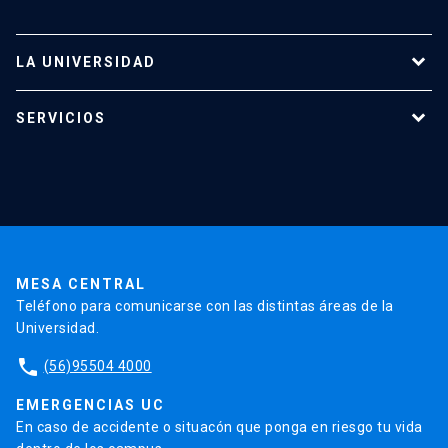
LA UNIVERSIDAD
Programas de estudio
SERVICIOS
Investigación
Red Salud UC
Extensión
Validación de Certificados
La Universidad
Pago de Matrículas
Código de Honor
Pago de Créditos
UC Transparente
Trabaja en la UC
Admisión
MESA CENTRAL
Teléfono para comunicarse con las distintas áreas de la
Universidad.
phone
(56)95504 4000
EMERGENCIAS UC
En caso de accidente o situacón que ponga en riesgo tu vida