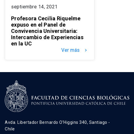
septiembre 14, 2021
Profesora Cecilia Riquelme
expuso en el Panel de
Convivencia Universitaria:
Intercambio de Experiencias
en la UC
Ver más
keyboard_arrow_right
Avda. Libertador Bernardo O’Higgins 340, Santiago -
Chile