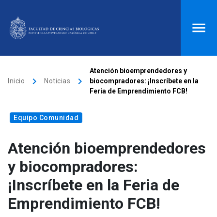
ACCESOS DIRECTOS
Atención bioemprendedores y
keyboard_arrow_right
keyboard_arrow_right
Inicio
Noticias
biocompradores: ¡Inscríbete en la
Biblioteca
launch
Donaciones
launch
Feria de Emprendimiento FCB!
Mi portal UC
launch
Correo
launch
Equipo Comunidad
search
Atención bioemprendedores
Inicio
y biocompradores:
¡Inscríbete en la Feria de
keyboard_arrow_down
Quiénes somos
Emprendimiento FCB!
keyboard_arrow_down
Direcciones
Investigación