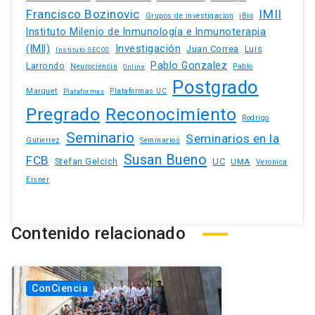
Francisco Bozinovic
IMII
iBio
Grupos de investigacion
Instituto Milenio de Inmunología e Inmunoterapia
(IMII)
Investigación
Juan Correa
Luis
Instituto SECOS
Pablo Gonzalez
Larrondo
Neurociencia
Pablo
Online
Postgrado
Marquet
Plataformas UC
Plataformas
Pregrado
Reconocimiento
Rodrigo
Seminario
Seminarios en la
Gutierrez
Seminarios
Susan Bueno
FCB
Stefan Gelcich
UC
UMA
Veronica
Eisner
Contenido relacionado
ConCiencia