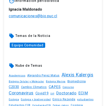
face
Información periodística
Ignacia Maldonado
comunicaciones@bio.puc.cl
local_offer
Temas de la Noticia
Equipo Comunidad
local_offer
Nube de Temas
Alexis Kalergis
Academicos
Alejandro Perez Matus
Biomedicina
Biologia Celular y Molecular
Biologia Marina
C2030
CAPES
Cambio Climatico
Concurso
Coronavirus
Doctorado
ECIM
Covid19
DIP
Enrico Rezende
estudiantes
Ecologia
Ecologia y biodiversidad
Estudiantes FCB
EstudiantesFCB
Fabian Jaksic
Fisiologia