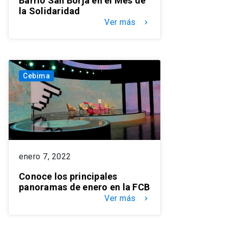
Barrio San Borja en el Mes de
la Solidaridad
Ver más
keyboard_arrow_right
Cebima
enero 7, 2022
Conoce los principales
panoramas de enero en la FCB
Ver más
keyboard_arrow_right