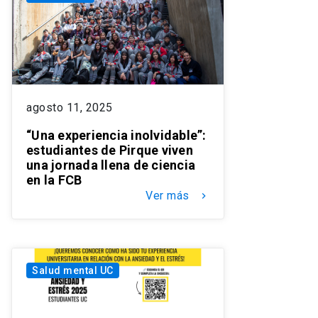
agosto 11, 2025
“Una experiencia inolvidable”:
estudiantes de Pirque viven
una jornada llena de ciencia
en la FCB
Ver más
keyboard_arrow_right
Salud mental UC