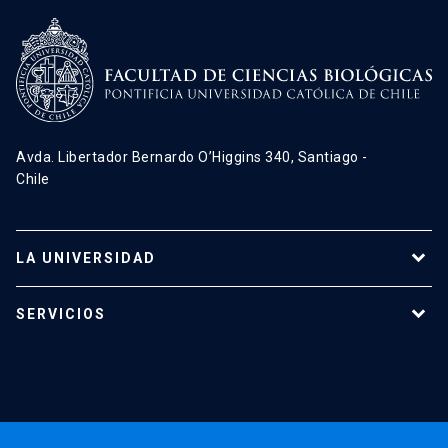
Avda. Libertador Bernardo O’Higgins 340, Santiago -
Chile
LA UNIVERSIDAD
Programas de estudio
SERVICIOS
Investigación
Red Salud UC
Extensión
Validación de Certificados
La Universidad
Pago de Matrículas
Código de Honor
Pago de Créditos
UC Transparente