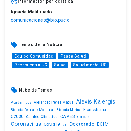
face
Información periodística
Ignacia Maldonado
comunicaciones@bio.puc.cl
local_offer
Temas de la Noticia
Equipo Comunidad
Pausa Salud
Reencuentro UC
Salud
Salud mental UC
local_offer
Nube de Temas
Alexis Kalergis
Academicos
Alejandro Perez Matus
Biomedicina
Biologia Celular y Molecular
Biologia Marina
C2030
CAPES
Cambio Climatico
Concurso
Coronavirus
Doctorado
ECIM
Covid19
DIP