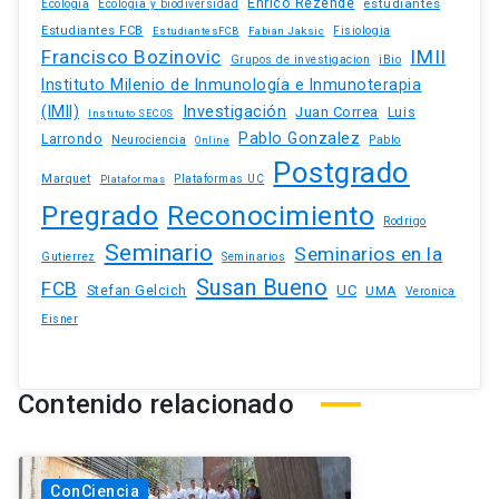
Enrico Rezende
estudiantes
Ecologia
Ecologia y biodiversidad
Estudiantes FCB
EstudiantesFCB
Fabian Jaksic
Fisiologia
Francisco Bozinovic
IMII
iBio
Grupos de investigacion
Instituto Milenio de Inmunología e Inmunoterapia
(IMII)
Investigación
Juan Correa
Luis
Instituto SECOS
Pablo Gonzalez
Larrondo
Neurociencia
Pablo
Online
Postgrado
Marquet
Plataformas UC
Plataformas
Pregrado
Reconocimiento
Rodrigo
Seminario
Seminarios en la
Gutierrez
Seminarios
Susan Bueno
FCB
Stefan Gelcich
UC
UMA
Veronica
Eisner
Contenido relacionado
ConCiencia