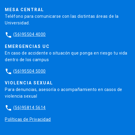
Trabaja en la UC
Admisión
MESA CENTRAL
Teléfono para comunicarse con las distintas áreas de la
Universidad.
phone
(56)95504 4000
EMERGENCIAS UC
En caso de accidente o situacón que ponga en riesgo tu vida
dentro de los campus
phone
(56)95504 5000
VIOLENCIA SEXUAL
Para denuncias, asesoría o acompañamiento en casos de
violencia sexual
phone
(56)95814 5614
Políticas de Privacidad