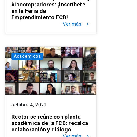
biocompradores: ¡Inscríbete
en la Feria de
Emprendimiento FCB!
Ver más
keyboard_arrow_right
Academicos
octubre 4, 2021
Rector se reúne con planta
académica de la FCB: recalca
colaboración y diálogo
Ver más
keyboard_arrow_right