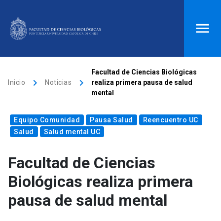
ACCESOS DIRECTOS
Facultad de Ciencias Biológicas
keyboard_arrow_right
keyboard_arrow_right
Inicio
Noticias
realiza primera pausa de salud
Biblioteca
launch
Donaciones
launch
mental
Mi portal UC
launch
Correo
launch
Equipo Comunidad
Pausa Salud
Reencuentro UC
search
Salud
Salud mental UC
Facultad de Ciencias
Inicio
Biológicas realiza primera
keyboard_arrow_down
Quiénes somos
pausa de salud mental
keyboard_arrow_down
Direcciones
Investigación