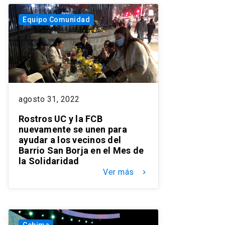
Equipo Comunidad
agosto 31, 2022
Rostros UC y la FCB
nuevamente se unen para
ayudar a los vecinos del
Barrio San Borja en el Mes de
la Solidaridad
Ver más
keyboard_arrow_right
Cebima