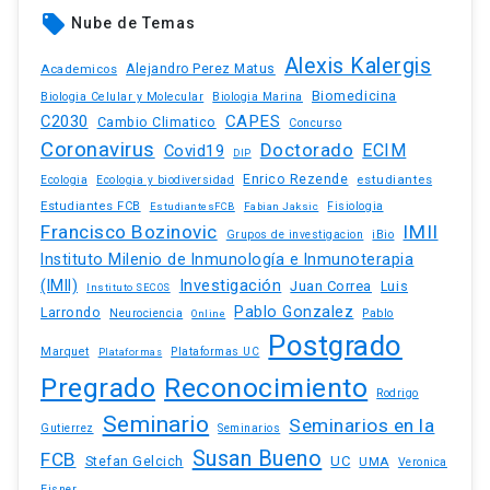
local_offer
Nube de Temas
Alexis Kalergis
Academicos
Alejandro Perez Matus
Biomedicina
Biologia Celular y Molecular
Biologia Marina
C2030
CAPES
Cambio Climatico
Concurso
Coronavirus
Doctorado
ECIM
Covid19
DIP
Enrico Rezende
estudiantes
Ecologia
Ecologia y biodiversidad
Estudiantes FCB
EstudiantesFCB
Fabian Jaksic
Fisiologia
Francisco Bozinovic
IMII
iBio
Grupos de investigacion
Instituto Milenio de Inmunología e Inmunoterapia
(IMII)
Investigación
Juan Correa
Luis
Instituto SECOS
Pablo Gonzalez
Larrondo
Neurociencia
Pablo
Online
Postgrado
Marquet
Plataformas UC
Plataformas
Pregrado
Reconocimiento
Rodrigo
Seminario
Seminarios en la
Gutierrez
Seminarios
Susan Bueno
FCB
Stefan Gelcich
UC
UMA
Veronica
Eisner