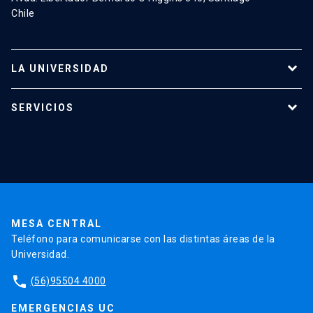
Chile
LA UNIVERSIDAD
Programas de estudio
SERVICIOS
Investigación
Red Salud UC
Extensión
Validación de Certificados
La Universidad
Pago de Matrículas
Código de Honor
Pago de Créditos
UC Transparente
Trabaja en la UC
Admisión
MESA CENTRAL
Teléfono para comunicarse con las distintas áreas de la
Universidad.
phone
(56)95504 4000
EMERGENCIAS UC