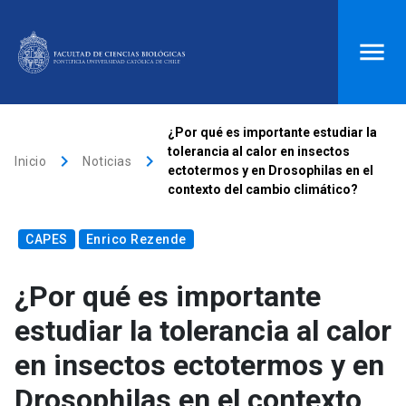
ACCESOS DIRECTOS
¿Por qué es importante estudiar la
tolerancia al calor en insectos
keyboard_arrow_right
keyboard_arrow_right
Biblioteca
launch
Donaciones
launch
Inicio
Noticias
ectotermos y en Drosophilas en el
contexto del cambio climático?
Mi portal UC
launch
Correo
launch
search
CAPES
Enrico Rezende
¿Por qué es importante
Inicio
estudiar la tolerancia al calor
keyboard_arrow_down
Quiénes somos
en insectos ectotermos y en
Drosophilas en el contexto
keyboard_arrow_down
Direcciones
Investigación