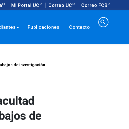
a
Mi Portal UC
Correo UC
Correo FCB
search
diantes
Publicaciones
Contacto
arrow_drop_down
abajos de investigación
acultad
bajos de