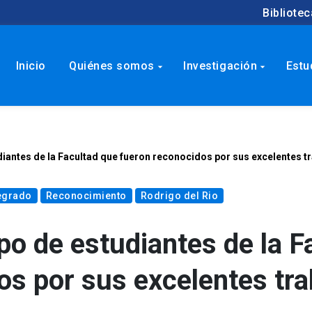
Bibliotec
Inicio
Quiénes somos
Investigación
Estu
arrow_drop_down
arrow_drop_down
antes de la Facultad que fueron reconocidos por sus excelentes tr
egrado
Reconocimiento
Rodrigo del Rio
o de estudiantes de la F
os por sus excelentes tra