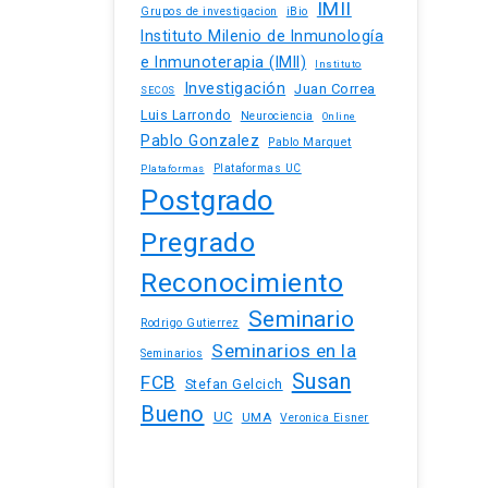
IMII
iBio
Grupos de investigacion
Instituto Milenio de Inmunología
e Inmunoterapia (IMII)
Instituto
Investigación
Juan Correa
SECOS
Luis Larrondo
Neurociencia
Online
Pablo Gonzalez
Pablo Marquet
Plataformas UC
Plataformas
Postgrado
Pregrado
Reconocimiento
Seminario
Rodrigo Gutierrez
Seminarios en la
Seminarios
Susan
FCB
Stefan Gelcich
Bueno
UC
UMA
Veronica Eisner