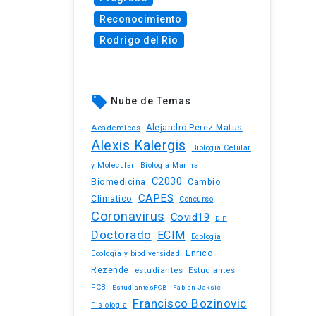
Reconocimiento
Rodrigo del Rio
local_offer
Nube de Temas
Academicos
Alejandro Perez Matus
Alexis Kalergis
Biologia Celular
y Molecular
Biologia Marina
C2030
Biomedicina
Cambio
CAPES
Climatico
Concurso
Coronavirus
Covid19
DIP
Doctorado
ECIM
Ecologia
Enrico
Ecologia y biodiversidad
Rezende
estudiantes
Estudiantes
FCB
EstudiantesFCB
Fabian Jaksic
Francisco Bozinovic
Fisiologia