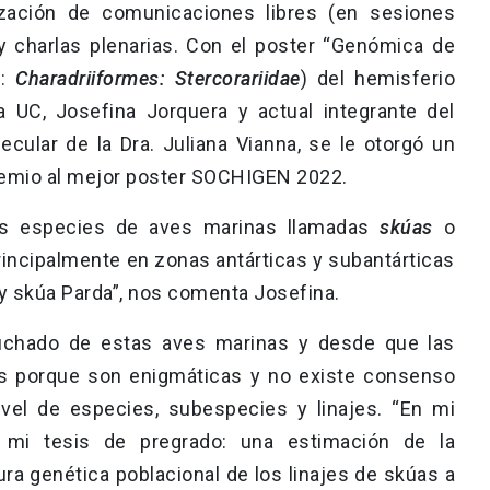
ización de comunicaciones libres (en sesiones
 y charlas plenarias. Con el poster “Genómica de
s:
Charadriiformes: Stercorariidae
) del hemisferio
ca UC, Josefina Jorquera y actual integrante del
ecular de la Dra. Juliana Vianna, se le otorgó un
remio al mejor poster SOCHIGEN 2022.
es especies de aves marinas llamadas
skúas
o
principalmente en zonas antárticas y subantárticas
 y skúa Parda”, nos comenta Josefina.
uchado de estas aves marinas y desde que las
as porque son enigmáticas y no existe consenso
ivel de especies, subespecies y linajes. “En mi
e mi tesis de pregrado: una estimación de la
ura genética poblacional de los linajes de skúas a