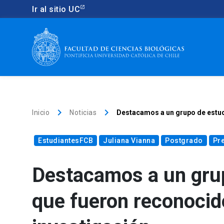
Ir al sitio UC
keyboard_arrow_right
keyboard_arrow_right
Inicio
Noticias
Destacamos a un grupo de estudi
EstudiantesFCB
Juliana Vianna
Postgrado
Pr
Destacamos a un grup
que fueron reconocid