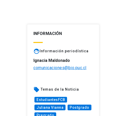
INFORMACIÓN
face
Información periodística
Ignacia Maldonado
comunicaciones@bio.puc.cl
local_offer
Temas de la Noticia
EstudiantesFCB
Juliana Vianna
Postgrado
Pregrado