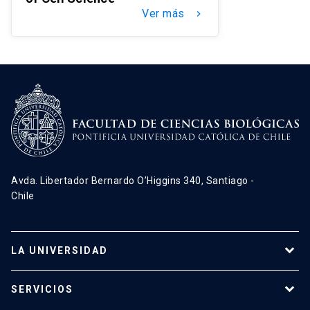
Ver más
keyboard_arrow_right
Avda. Libertador Bernardo O’Higgins 340, Santiago -
Chile
LA UNIVERSIDAD
Programas de estudio
SERVICIOS
Investigación