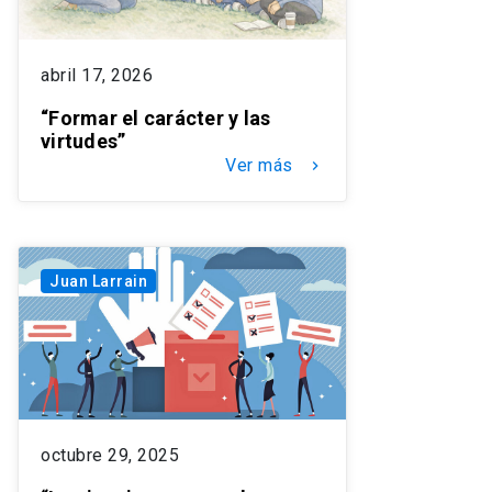
abril 17, 2026
“Formar el carácter y las
virtudes”
Ver más
keyboard_arrow_right
Juan Larrain
octubre 29, 2025