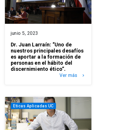
junio 5, 2023
Dr. Juan Larraín: “Uno de
nuestros principales desafíos
es aportar a la formación de
personas en el hábito del
discernimiento ético”.
Ver más
keyboard_arrow_right
Eticas Aplicadas UC