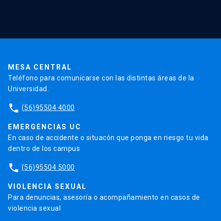
Red Salud UC
Extensión
Validación de Certificados
La Universidad
Pago de Matrículas
Código de Honor
Pago de Créditos
UC Transparente
Trabaja en la UC
Admisión
MESA CENTRAL
Teléfono para comunicarse con las distintas áreas de la
Universidad.
phone
(56)95504 4000
EMERGENCIAS UC
En caso de accidente o situacón que ponga en riesgo tu vida
dentro de los campus
phone
(56)95504 5000
VIOLENCIA SEXUAL
Para denuncias, asesoría o acompañamiento en casos de
violencia sexual