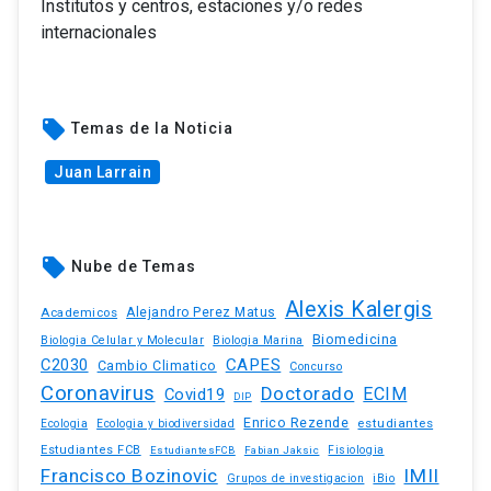
Institutos y centros, estaciones y/o redes
internacionales
local_offer
Temas de la Noticia
Juan Larrain
local_offer
Nube de Temas
Alexis Kalergis
Academicos
Alejandro Perez Matus
Biomedicina
Biologia Celular y Molecular
Biologia Marina
C2030
CAPES
Cambio Climatico
Concurso
Coronavirus
Doctorado
ECIM
Covid19
DIP
Enrico Rezende
estudiantes
Ecologia
Ecologia y biodiversidad
Estudiantes FCB
EstudiantesFCB
Fabian Jaksic
Fisiologia
Francisco Bozinovic
IMII
iBio
Grupos de investigacion