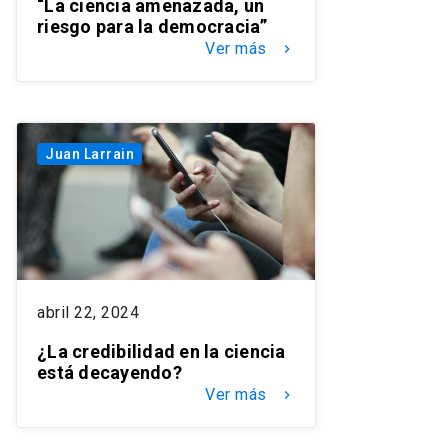
“La ciencia amenazada, un
riesgo para la democracia”
Ver más
keyboard_arrow_right
Juan Larrain
abril 22, 2024
¿La credibilidad en la ciencia
está decayendo?
Ver más
keyboard_arrow_right