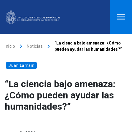
ACCESOS DIRECTOS
“La ciencia bajo amenaza: ¿Cómo
keyboard_arrow_right
keyboard_arrow_right
Inicio
Noticias
pueden ayudar las humanidades?”
Biblioteca
launch
Donaciones
launch
Juan Larrain
Mi portal UC
launch
Correo
launch
search
“La ciencia bajo amenaza:
¿Cómo pueden ayudar las
Inicio
humanidades?”
keyboard_arrow_down
Quiénes somos
keyboard_arrow_down
Direcciones
Investigación