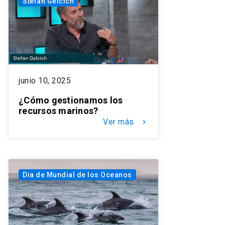
Stefan Gelcich
junio 10, 2025
¿Cómo gestionamos los
recursos marinos?
Ver más
keyboard_arrow_right
Dia de Mundial de los Oceanos