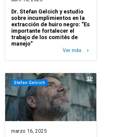
Dr. Stefan Gelcich y estudio
sobre incumplimientos en la
extracción de huiro negro: “Es
importante fortalecer el
trabajo de los comités de
manejo”
Ver más
keyboard_arrow_right
Stefan Gelcich
marzo 16, 2025