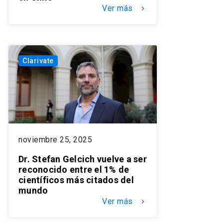
Ver más
keyboard_arrow_right
Clarivate
noviembre 25, 2025
Dr. Stefan Gelcich vuelve a ser
reconocido entre el 1% de
científicos más citados del
mundo
Ver más
keyboard_arrow_right