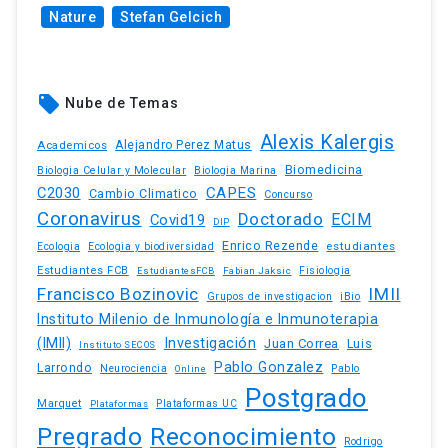
Nature
Stefan Gelcich
local_offer
Nube de Temas
Alexis Kalergis
Academicos
Alejandro Perez Matus
Biomedicina
Biologia Celular y Molecular
Biologia Marina
C2030
CAPES
Cambio Climatico
Concurso
Coronavirus
Doctorado
ECIM
Covid19
DIP
Enrico Rezende
estudiantes
Ecologia
Ecologia y biodiversidad
Estudiantes FCB
EstudiantesFCB
Fabian Jaksic
Fisiologia
Francisco Bozinovic
IMII
iBio
Grupos de investigacion
Instituto Milenio de Inmunología e Inmunoterapia
(IMII)
Investigación
Juan Correa
Luis
Instituto SECOS
Pablo Gonzalez
Larrondo
Neurociencia
Pablo
Online
Postgrado
Marquet
Plataformas UC
Plataformas
Pregrado
Reconocimiento
Rodrigo