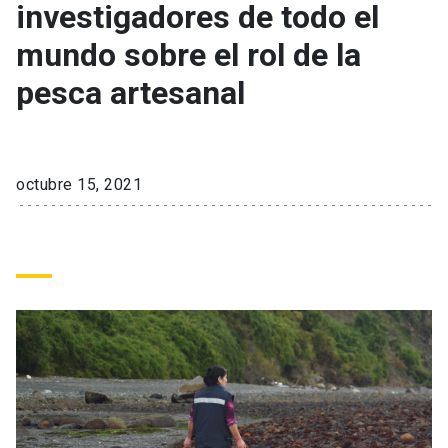
investigadores de todo el
mundo sobre el rol de la
keyboard_arrow_down
Académicos
Dirección Investigación
Estudiantes
pesca artesanal
Consejo de Facultad
Grupos de Investigación
Pregrado
Publicaciones
Secretaría Académica
Institutos y Centros
Postgrado
Contacto
octubre 15, 2021
Documentos FCB
FCB en el Territorio
Centro de Estudiantes
Redes Internacionales