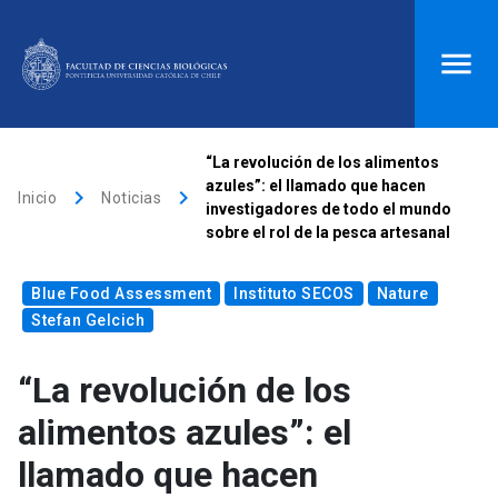
ACCESOS DIRECTOS
“La revolución de los alimentos
azules”: el llamado que hacen
keyboard_arrow_right
keyboard_arrow_right
Biblioteca
launch
Donaciones
launch
Inicio
Noticias
investigadores de todo el mundo
sobre el rol de la pesca artesanal
Mi portal UC
launch
Correo
launch
search
Blue Food Assessment
Instituto SECOS
Nature
Stefan Gelcich
Inicio
“La revolución de los
alimentos azules”: el
keyboard_arrow_down
Quiénes somos
llamado que hacen
keyboard_arrow_down
Direcciones
Investigación