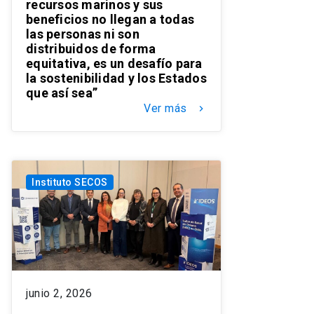
recursos marinos y sus
beneficios no llegan a todas
las personas ni son
distribuidos de forma
equitativa, es un desafío para
la sostenibilidad y los Estados
que así sea”
Ver más
keyboard_arrow_right
Instituto SECOS
junio 2, 2026