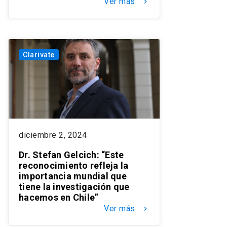
Ver más
keyboard_arrow_right
Clarivate
diciembre 2, 2024
Dr. Stefan Gelcich: “Este
reconocimiento refleja la
importancia mundial que
tiene la investigación que
hacemos en Chile”
Ver más
keyboard_arrow_right