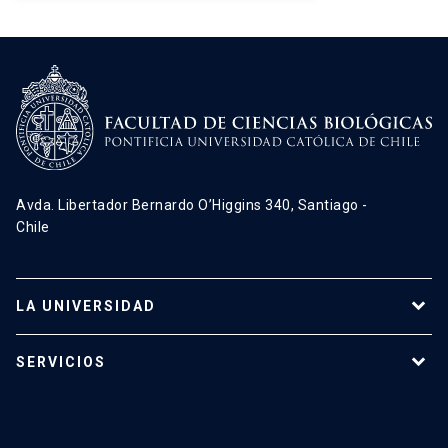
Avda. Libertador Bernardo O’Higgins 340, Santiago -
Chile
LA UNIVERSIDAD
Programas de estudio
SERVICIOS
Investigación
Red Salud UC
Extensión
Validación de Certificados
La Universidad