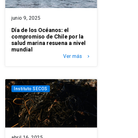
junio 9, 2025
Día de los Océanos: el
compromiso de Chile por la
salud marina resuena a nivel
mundial
Ver más
keyboard_arrow_right
Instituto SECOS
abril 16, 2025