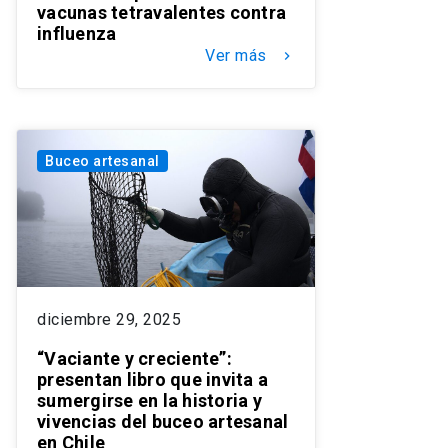
vacunas tetravalentes contra
influenza
Ver más
keyboard_arrow_right
Buceo artesanal
diciembre 29, 2025
“Vaciante y creciente”:
presentan libro que invita a
sumergirse en la historia y
vivencias del buceo artesanal
en Chile