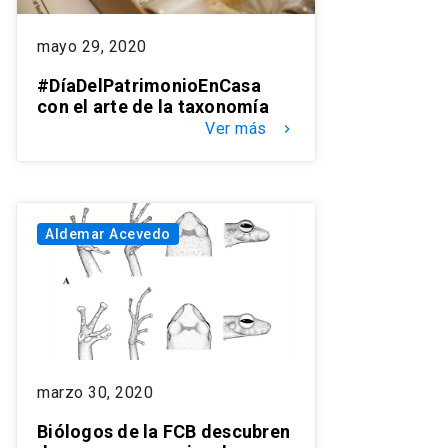
mayo 29, 2020
#DíaDelPatrimonioEnCasa
con el arte de la taxonomía
Ver más
keyboard_arrow_right
Aldemar Acevedo
marzo 30, 2020
Biólogos de la FCB descubren