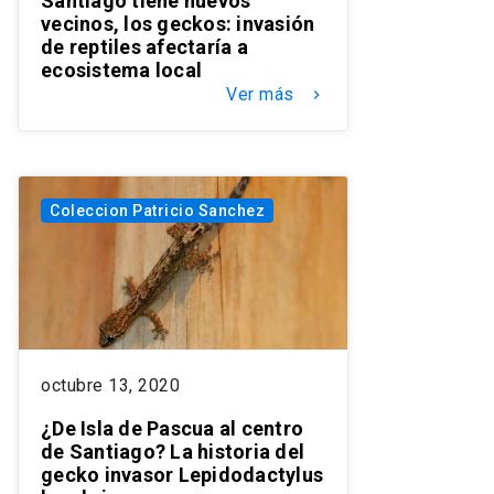
Santiago tiene nuevos
vecinos, los geckos: invasión
de reptiles afectaría a
ecosistema local
Ver más
keyboard_arrow_right
Coleccion Patricio Sanchez
octubre 13, 2020
¿De Isla de Pascua al centro
de Santiago? La historia del
gecko invasor Lepidodactylus