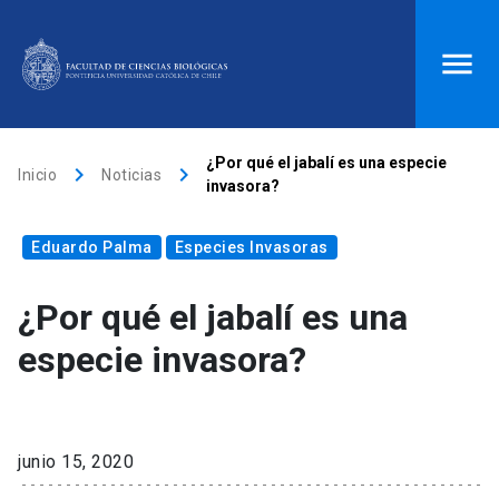
ACCESOS DIRECTOS
¿Por qué el jabalí es una especie
keyboard_arrow_right
keyboard_arrow_right
Inicio
Noticias
invasora?
Biblioteca
launch
Donaciones
launch
Eduardo Palma
Mi portal UC
launch
Especies Invasoras
Correo
launch
search
¿Por qué el jabalí es una
especie invasora?
Inicio
keyboard_arrow_down
Quiénes somos
junio 15, 2020
keyboard_arrow_down
Direcciones
Investigación