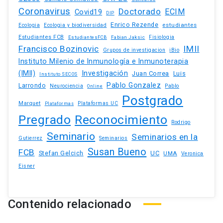
Coronavirus
Doctorado
ECIM
Covid19
DIP
Enrico Rezende
estudiantes
Ecologia
Ecologia y biodiversidad
Estudiantes FCB
EstudiantesFCB
Fabian Jaksic
Fisiologia
Francisco Bozinovic
IMII
iBio
Grupos de investigacion
Instituto Milenio de Inmunología e Inmunoterapia
(IMII)
Investigación
Juan Correa
Luis
Instituto SECOS
Pablo Gonzalez
Larrondo
Neurociencia
Pablo
Online
Postgrado
Marquet
Plataformas UC
Plataformas
Pregrado
Reconocimiento
Rodrigo
Seminario
Seminarios en la
Gutierrez
Seminarios
Susan Bueno
FCB
Stefan Gelcich
UC
UMA
Veronica
Eisner
Contenido relacionado