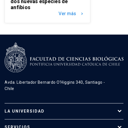
dos nuevas especies de
anfibios
Ver más
keyboard_arrow_right
Avda. Libertador Bernardo O’Higgins 340, Santiago -
Chile
LA UNIVERSIDAD
Programas de estudio
SERVICIOS