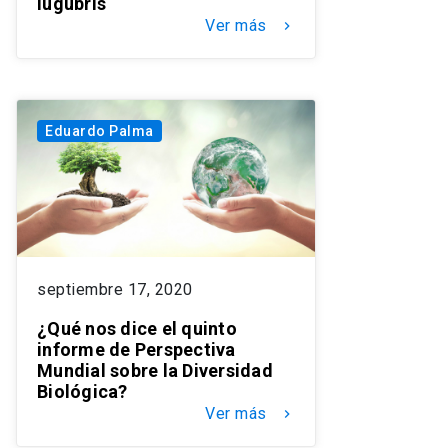
lugubris
Ver más
keyboard_arrow_right
Eduardo Palma
septiembre 17, 2020
¿Qué nos dice el quinto
informe de Perspectiva
Mundial sobre la Diversidad
Biológica?
Ver más
keyboard_arrow_right