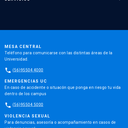
Investigación
Red Salud UC
Extensión
Validación de Certificados
La Universidad
Pago de Matrículas
Código de Honor
Pago de Créditos
UC Transparente
Trabaja en la UC
Admisión
MESA CENTRAL
Teléfono para comunicarse con las distintas áreas de la
Universidad.
phone
(56)95504 4000
EMERGENCIAS UC
En caso de accidente o situacón que ponga en riesgo tu vida
dentro de los campus
phone
(56)95504 5000
VIOLENCIA SEXUAL
Para denuncias, asesoría o acompañamiento en casos de