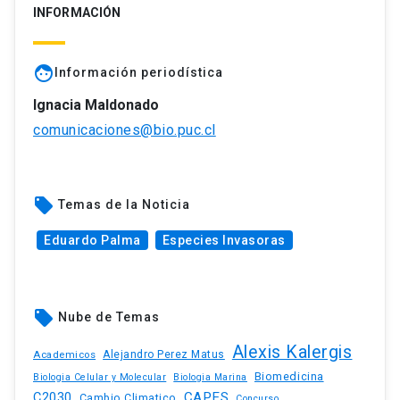
INFORMACIÓN
face
Información periodística
Ignacia Maldonado
comunicaciones@bio.puc.cl
local_offer
Temas de la Noticia
Eduardo Palma
Especies Invasoras
local_offer
Nube de Temas
Alexis Kalergis
Academicos
Alejandro Perez Matus
Biomedicina
Biologia Celular y Molecular
Biologia Marina
C2030
CAPES
Cambio Climatico
Concurso