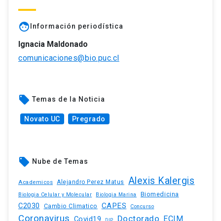
face
Información periodística
Ignacia Maldonado
comunicaciones@bio.puc.cl
local_offer
Temas de la Noticia
Novato UC
Pregrado
local_offer
Nube de Temas
Alexis Kalergis
Academicos
Alejandro Perez Matus
Biomedicina
Biologia Celular y Molecular
Biologia Marina
C2030
CAPES
Cambio Climatico
Concurso
Coronavirus
Doctorado
ECIM
Covid19
DIP