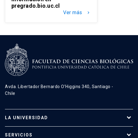
pregrado.bio.uc.cl
Ver más
keyboard_arrow_right
Avda. Libertador Bernardo O’Higgins 340, Santiago -
Chile
LA UNIVERSIDAD
Programas de estudio
SERVICIOS