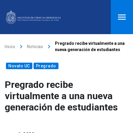
ACCESOS DIRECTOS
Pregrado recibe virtualmente a una
keyboard_arrow_right
keyboard_arrow_right
Inicio
Noticias
nueva generación de estudiantes
Biblioteca
launch
Donaciones
launch
Novato UC
Mi portal UC
Pregrado
launch
Correo
launch
search
Pregrado recibe
virtualmente a una nueva
Inicio
generación de estudiantes
keyboard_arrow_down
Quiénes somos
keyboard_arrow_down
Direcciones
Investigación