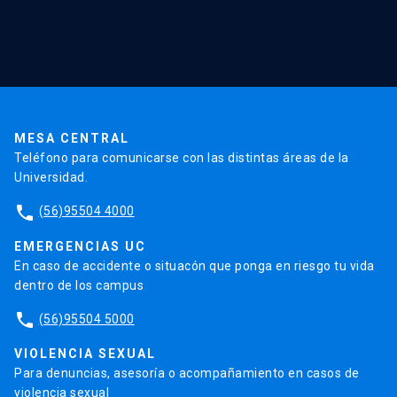
Investigación
Red Salud UC
Extensión
Validación de Certificados
La Universidad
Pago de Matrículas
Código de Honor
Pago de Créditos
UC Transparente
Trabaja en la UC
Admisión
MESA CENTRAL
Teléfono para comunicarse con las distintas áreas de la
Universidad.
phone
(56)95504 4000
EMERGENCIAS UC
En caso de accidente o situacón que ponga en riesgo tu vida
dentro de los campus
phone
(56)95504 5000
VIOLENCIA SEXUAL
Para denuncias, asesoría o acompañamiento en casos de
violencia sexual