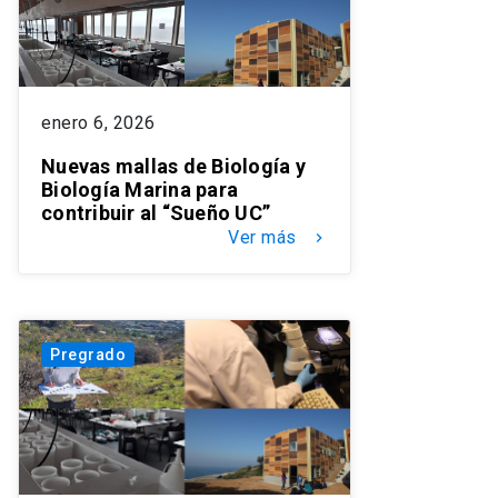
enero 6, 2026
Nuevas mallas de Biología y
Biología Marina para
contribuir al “Sueño UC”
Ver más
keyboard_arrow_right
Pregrado