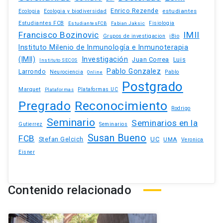
Enrico Rezende
estudiantes
Ecologia
Ecologia y biodiversidad
Estudiantes FCB
EstudiantesFCB
Fabian Jaksic
Fisiologia
Francisco Bozinovic
IMII
iBio
Grupos de investigacion
Instituto Milenio de Inmunología e Inmunoterapia
(IMII)
Investigación
Juan Correa
Luis
Instituto SECOS
Pablo Gonzalez
Larrondo
Neurociencia
Pablo
Online
Postgrado
Marquet
Plataformas UC
Plataformas
Pregrado
Reconocimiento
Rodrigo
Seminario
Seminarios en la
Gutierrez
Seminarios
Susan Bueno
FCB
Stefan Gelcich
UC
UMA
Veronica
Eisner
Contenido relacionado