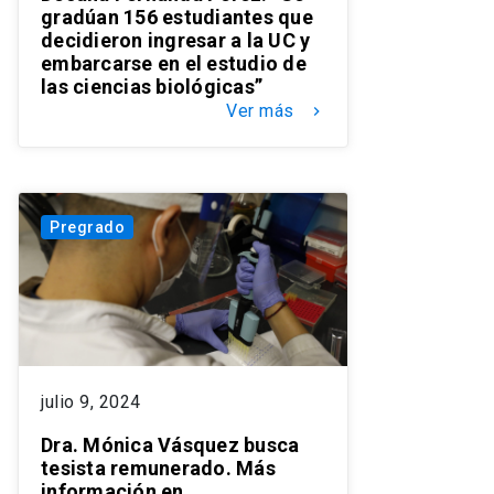
gradúan 156 estudiantes que
decidieron ingresar a la UC y
embarcarse en el estudio de
las ciencias biológicas”
Ver más
keyboard_arrow_right
Pregrado
julio 9, 2024
Dra. Mónica Vásquez busca
tesista remunerado. Más
información en