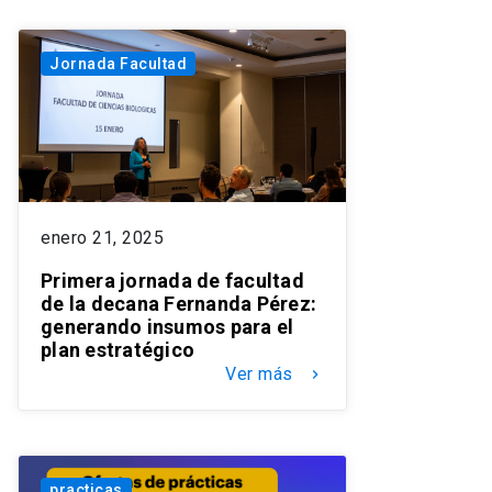
Jornada Facultad
enero 21, 2025
Primera jornada de facultad
de la decana Fernanda Pérez:
generando insumos para el
plan estratégico
Ver más
keyboard_arrow_right
practicas