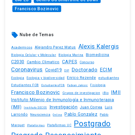
Francisco Bozinovic
local_offer
Nube de Temas
Alexis Kalergis
Academicos
Alejandro Perez Matus
Biomedicina
Biologia Celular y Molecular
Biologia Marina
C2030
CAPES
Cambio Climatico
Concurso
Coronavirus
Doctorado
ECIM
Covid19
DIP
Enrico Rezende
estudiantes
Ecologia
Ecologia y biodiversidad
Estudiantes FCB
EstudiantesFCB
Fabian Jaksic
Fisiologia
Francisco Bozinovic
IMII
iBio
Grupos de investigacion
Instituto Milenio de Inmunología e Inmunoterapia
(IMII)
Investigación
Juan Correa
Luis
Instituto SECOS
Pablo Gonzalez
Larrondo
Neurociencia
Pablo
Online
Postgrado
Marquet
Plataformas UC
Plataformas