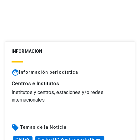
INFORMACIÓN
face
Información periodística
Centros e Institutos
Institutos y centros, estaciones y/o redes
internacionales
local_offer
Temas de la Noticia
CAPES
Centro UC Sindrome de Down