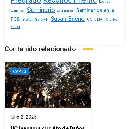
Pregrado
Reconocimiento
Rodrigo
Seminario
Seminarios en la
Gutierrez
Seminarios
Susan Bueno
FCB
Stefan Gelcich
UC
UMA
Veronica
Eisner
Contenido relacionado
CAPES
julio 2, 2025
UC inaugura circuito de Baños