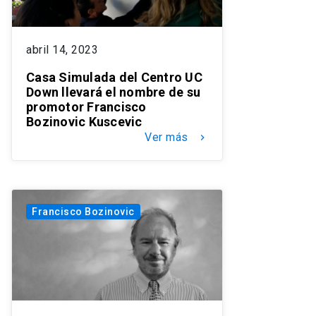
abril 14, 2023
Casa Simulada del Centro UC
Down llevará el nombre de su
promotor Francisco
Bozinovic Kuscevic
Ver más
keyboard_arrow_right
Francisco Bozinovic