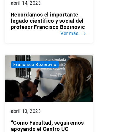
abril 14, 2023
Recordamos el importante
legado científico y social del
profesor Francisco Bozinovic
Ver más
keyboard_arrow_right
Francisco Bozinovic
abril 13, 2023
“Como Facultad, seguiremos
apoyando el Centro UC