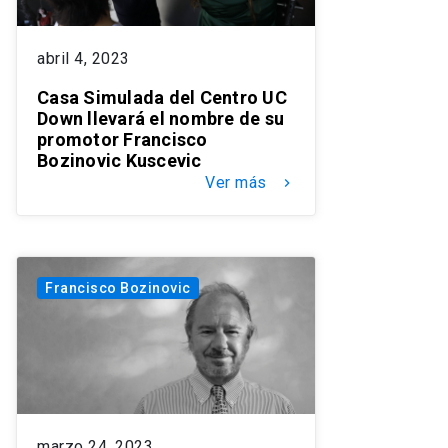
abril 4, 2023
Casa Simulada del Centro UC
Down llevará el nombre de su
promotor Francisco
Bozinovic Kuscevic
Ver más
keyboard_arrow_right
Francisco Bozinovic
marzo 24, 2023