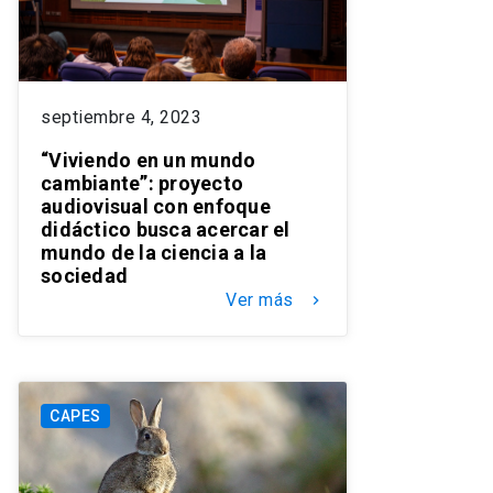
septiembre 4, 2023
“Viviendo en un mundo
cambiante”: proyecto
audiovisual con enfoque
didáctico busca acercar el
mundo de la ciencia a la
sociedad
Ver más
keyboard_arrow_right
CAPES