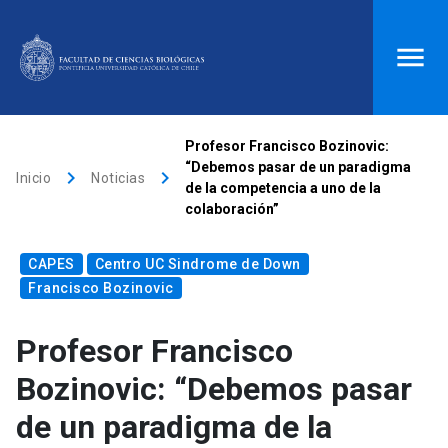
ACCESOS DIRECTOS
Profesor Francisco Bozinovic:
“Debemos pasar de un paradigma
keyboard_arrow_right
keyboard_arrow_right
Biblioteca
launch
Donaciones
launch
Inicio
Noticias
de la competencia a uno de la
colaboración”
Mi portal UC
launch
Correo
launch
search
CAPES
Centro UC Sindrome de Down
Francisco Bozinovic
Inicio
Profesor Francisco
Bozinovic: “Debemos pasar
keyboard_arrow_down
Quiénes somos
de un paradigma de la
keyboard_arrow_down
Direcciones
Investigación