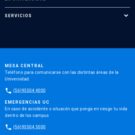
Programas de estudio
SERVICIOS
Investigación
Red Salud UC
Extensión
Validación de Certificados
La Universidad
Pago de Matrículas
Código de Honor
Pago de Créditos
UC Transparente
Trabaja en la UC
Admisión
MESA CENTRAL
Teléfono para comunicarse con las distintas áreas de la
Universidad.
phone
(56)95504 4000
EMERGENCIAS UC
En caso de accidente o situacón que ponga en riesgo tu vida
dentro de los campus
phone
(56)95504 5000