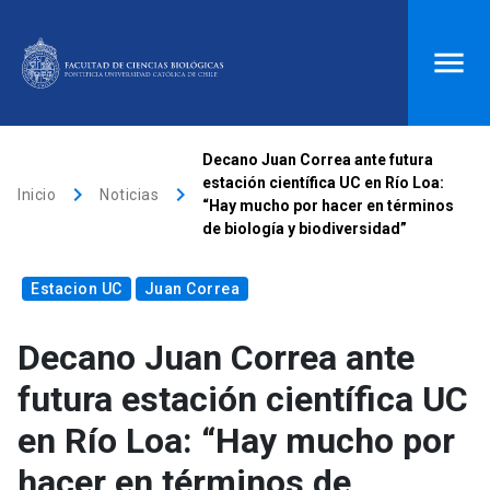
ACCESOS DIRECTOS
Decano Juan Correa ante futura
estación científica UC en Río Loa:
keyboard_arrow_right
keyboard_arrow_right
Biblioteca
launch
Donaciones
launch
Inicio
Noticias
“Hay mucho por hacer en términos
de biología y biodiversidad”
Mi portal UC
launch
Correo
launch
search
Estacion UC
Juan Correa
Decano Juan Correa ante
Inicio
futura estación científica UC
keyboard_arrow_down
Quiénes somos
en Río Loa: “Hay mucho por
hacer en términos de
keyboard_arrow_down
Direcciones
Investigación