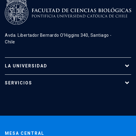
Avda. Libertador Bernardo O’Higgins 340, Santiago -
Chile
LA UNIVERSIDAD
Programas de estudio
SERVICIOS
Investigación
Red Salud UC
Extensión
Validación de Certificados
La Universidad
Pago de Matrículas
Código de Honor
Pago de Créditos
UC Transparente
Trabaja en la UC
Admisión
MESA CENTRAL