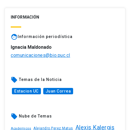
INFORMACIÓN
face
Información periodística
Ignacia Maldonado
comunicaciones@bio.puc.cl
local_offer
Temas de la Noticia
Estacion UC
Juan Correa
local_offer
Nube de Temas
Alexis Kalergis
Academicos
Alejandro Perez Matus