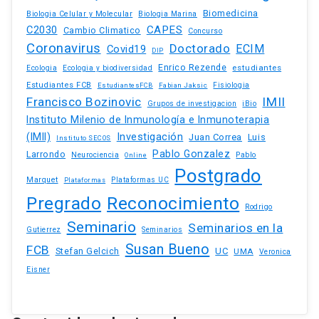
Biomedicina
Biologia Celular y Molecular
Biologia Marina
C2030
CAPES
Cambio Climatico
Concurso
Coronavirus
Doctorado
ECIM
Covid19
DIP
Enrico Rezende
estudiantes
Ecologia
Ecologia y biodiversidad
Estudiantes FCB
EstudiantesFCB
Fabian Jaksic
Fisiologia
Francisco Bozinovic
IMII
iBio
Grupos de investigacion
Instituto Milenio de Inmunología e Inmunoterapia
(IMII)
Investigación
Juan Correa
Luis
Instituto SECOS
Pablo Gonzalez
Larrondo
Neurociencia
Pablo
Online
Postgrado
Marquet
Plataformas UC
Plataformas
Pregrado
Reconocimiento
Rodrigo
Seminario
Seminarios en la
Gutierrez
Seminarios
Susan Bueno
FCB
Stefan Gelcich
UC
UMA
Veronica
Eisner