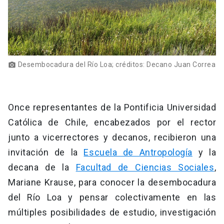
Desembocadura del Río Loa; créditos: Decano Juan Correa
photo_camera
Once representantes de la Pontificia Universidad
Católica de Chile, encabezados por el rector
junto a vicerrectores y decanos, recibieron una
invitación de la
Escuela de Antropología
y la
decana de la
Facultad de Ciencias Sociales
,
Mariane Krause, para conocer la desembocadura
del Río Loa y pensar colectivamente en las
múltiples posibilidades de estudio, investigación