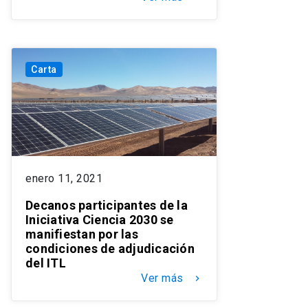
Carta
enero 11, 2021
Decanos participantes de la
Iniciativa Ciencia 2030 se
manifiestan por las
condiciones de adjudicación
del ITL
Ver más
keyboard_arrow_right