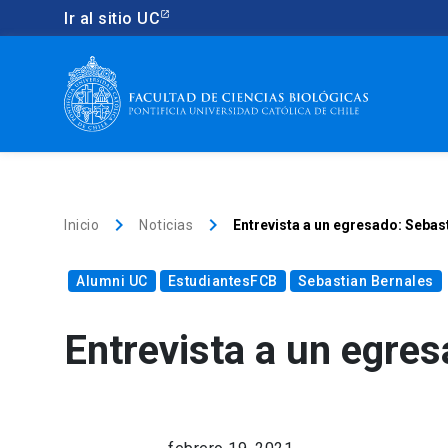
Ir al sitio UC
keyboard_arrow_right
keyboard_arrow_right
Inicio
Noticias
Entrevista a un egresado: Sebas
Alumni UC
EstudiantesFCB
Sebastian Bernales
Entrevista a un egre