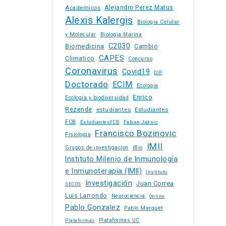
Academicos
Alejandro Perez Matus
Alexis Kalergis
Biologia Celular
y Molecular
Biologia Marina
C2030
Biomedicina
Cambio
CAPES
Climatico
Concurso
Coronavirus
Covid19
DIP
Doctorado
ECIM
Ecologia
Enrico
Ecologia y biodiversidad
Rezende
estudiantes
Estudiantes
FCB
EstudiantesFCB
Fabian Jaksic
Francisco Bozinovic
Fisiologia
IMII
iBio
Grupos de investigacion
Instituto Milenio de Inmunología
e Inmunoterapia (IMII)
Instituto
Investigación
Juan Correa
SECOS
Luis Larrondo
Neurociencia
Online
Pablo Gonzalez
Pablo Marquet
Plataformas UC
Plataformas