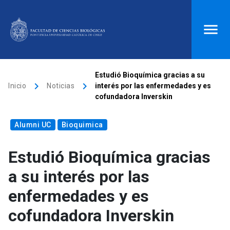
ACCESOS DIRECTOS
Estudió Bioquímica gracias a su
keyboard_arrow_right
keyboard_arrow_right
Inicio
Noticias
interés por las enfermedades y es
Biblioteca
launch
Donaciones
launch
cofundadora Inverskin
Mi portal UC
launch
Correo
launch
Alumni UC
Bioquimica
search
Estudió Bioquímica gracias
Inicio
a su interés por las
enfermedades y es
keyboard_arrow_down
Quiénes somos
cofundadora Inverskin
keyboard_arrow_down
Direcciones
Investigación