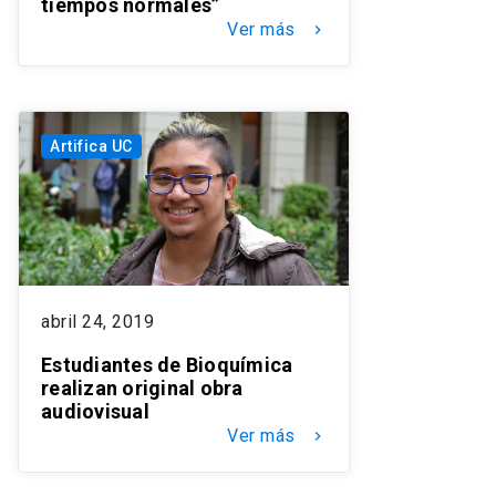
tiempos normales”
Ver más
keyboard_arrow_right
Artifica UC
abril 24, 2019
Estudiantes de Bioquímica
realizan original obra
audiovisual
Ver más
keyboard_arrow_right