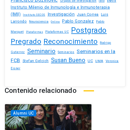
Francisco Bozinovic
IMII
iBio
Grupos de investigacion
Instituto Milenio de Inmunología e Inmunoterapia
(IMII)
Investigación
Juan Correa
Luis
Instituto SECOS
Pablo Gonzalez
Larrondo
Neurociencia
Pablo
Online
Postgrado
Marquet
Plataformas UC
Plataformas
Pregrado
Reconocimiento
Rodrigo
Seminario
Seminarios en la
Gutierrez
Seminarios
Susan Bueno
FCB
Stefan Gelcich
UC
UMA
Veronica
Eisner
Contenido relacionado
Alumni UC