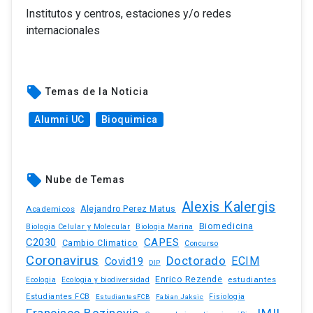
Institutos y centros, estaciones y/o redes
internacionales
local_offer
Temas de la Noticia
Alumni UC
Bioquimica
local_offer
Nube de Temas
Alexis Kalergis
Academicos
Alejandro Perez Matus
Biomedicina
Biologia Celular y Molecular
Biologia Marina
C2030
CAPES
Cambio Climatico
Concurso
Coronavirus
Doctorado
ECIM
Covid19
DIP
Enrico Rezende
estudiantes
Ecologia
Ecologia y biodiversidad
Estudiantes FCB
EstudiantesFCB
Fabian Jaksic
Fisiologia