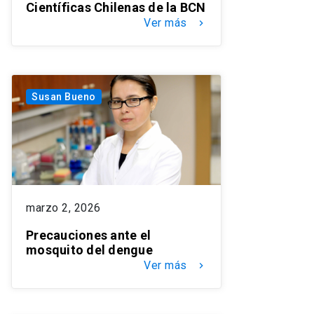
Científicas Chilenas de la BCN
Ver más
keyboard_arrow_right
Susan Bueno
marzo 2, 2026
Precauciones ante el
mosquito del dengue
Ver más
keyboard_arrow_right