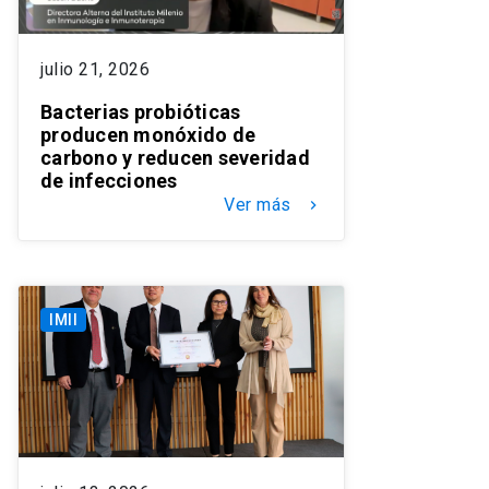
julio 21, 2026
Bacterias probióticas
producen monóxido de
carbono y reducen severidad
de infecciones
Ver más
keyboard_arrow_right
IMII