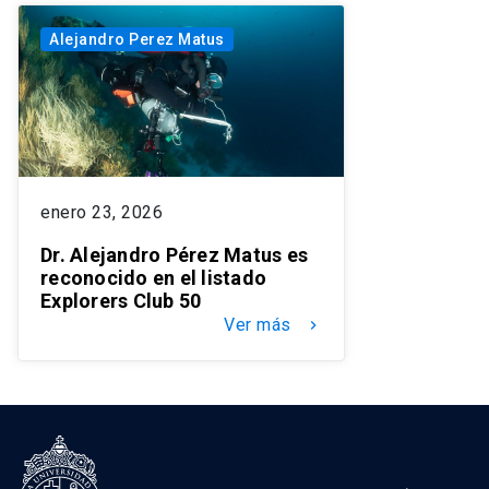
Alejandro Perez Matus
enero 23, 2026
Dr. Alejandro Pérez Matus es
reconocido en el listado
Explorers Club 50
Ver más
keyboard_arrow_right