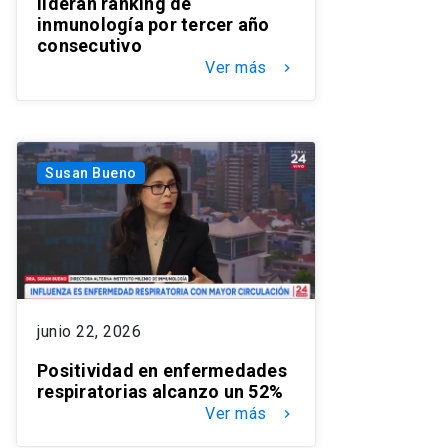
lideran ranking de
inmunología por tercer año
consecutivo
Ver más
keyboard_arrow_right
Susan Bueno
junio 22, 2026
Positividad en enfermedades
respiratorias alcanzo un 52%
Ver más
keyboard_arrow_right