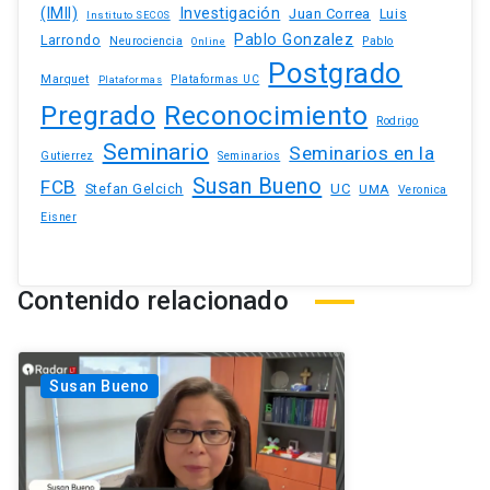
(IMII)
Investigación
Juan Correa
Luis
Instituto SECOS
Pablo Gonzalez
Larrondo
Neurociencia
Pablo
Online
Postgrado
Marquet
Plataformas UC
Plataformas
Pregrado
Reconocimiento
Rodrigo
Seminario
Seminarios en la
Gutierrez
Seminarios
Susan Bueno
FCB
Stefan Gelcich
UC
UMA
Veronica
Eisner
Contenido relacionado
Susan Bueno