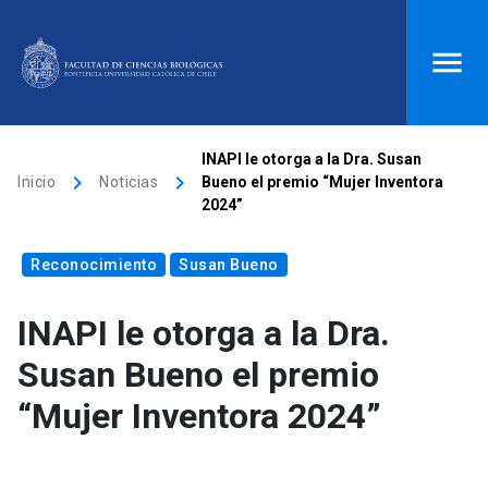
ACCESOS DIRECTOS
INAPI le otorga a la Dra. Susan
keyboard_arrow_right
keyboard_arrow_right
Inicio
Noticias
Bueno el premio “Mujer Inventora
Biblioteca
launch
Donaciones
launch
2024”
Mi portal UC
launch
Correo
launch
Reconocimiento
Susan Bueno
search
INAPI le otorga a la Dra.
Inicio
Susan Bueno el premio
“Mujer Inventora 2024”
keyboard_arrow_down
Quiénes somos
keyboard_arrow_down
Direcciones
Investigación