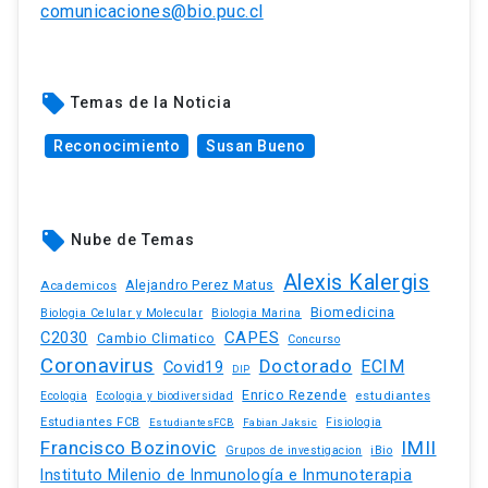
comunicaciones@bio.puc.cl
local_offer
Temas de la Noticia
Reconocimiento
Susan Bueno
local_offer
Nube de Temas
Alexis Kalergis
Academicos
Alejandro Perez Matus
Biomedicina
Biologia Celular y Molecular
Biologia Marina
C2030
CAPES
Cambio Climatico
Concurso
Coronavirus
Doctorado
ECIM
Covid19
DIP
Enrico Rezende
estudiantes
Ecologia
Ecologia y biodiversidad
Estudiantes FCB
EstudiantesFCB
Fabian Jaksic
Fisiologia
Francisco Bozinovic
IMII
iBio
Grupos de investigacion
Instituto Milenio de Inmunología e Inmunoterapia