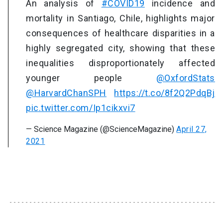
An analysis of
#COVID19
incidence and
mortality in Santiago, Chile, highlights major
consequences of healthcare disparities in a
highly segregated city, showing that these
inequalities disproportionately affected
younger people
@OxfordStats
@HarvardChanSPH
https://t.co/8f2Q2PdqBj
pic.twitter.com/Ip1cikxvi7
— Science Magazine (@ScienceMagazine)
April 27,
2021