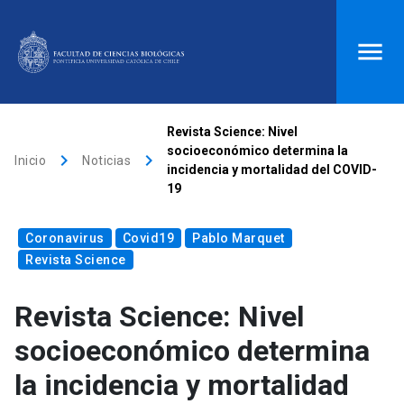
ACCESOS DIRECTOS
Revista Science: Nivel
socioeconómico determina la
keyboard_arrow_right
keyboard_arrow_right
Biblioteca
launch
Donaciones
launch
Inicio
Noticias
incidencia y mortalidad del COVID-
19
Mi portal UC
launch
Correo
launch
search
Coronavirus
Covid19
Pablo Marquet
Revista Science
Inicio
Revista Science: Nivel
socioeconómico determina
keyboard_arrow_down
Quiénes somos
la incidencia y mortalidad
keyboard_arrow_down
Direcciones
Investigación