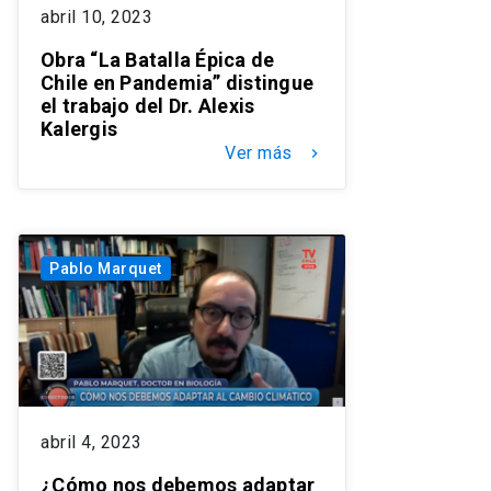
abril 10, 2023
Obra “La Batalla Épica de
Chile en Pandemia” distingue
el trabajo del Dr. Alexis
Kalergis
Ver más
keyboard_arrow_right
Pablo Marquet
abril 4, 2023
¿Cómo nos debemos adaptar