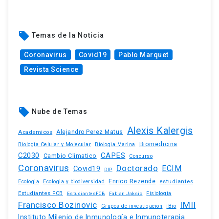
local_offer
Temas de la Noticia
Coronavirus
Covid19
Pablo Marquet
Revista Science
local_offer
Nube de Temas
Alexis Kalergis
Academicos
Alejandro Perez Matus
Biomedicina
Biologia Celular y Molecular
Biologia Marina
C2030
CAPES
Cambio Climatico
Concurso
Coronavirus
Doctorado
ECIM
Covid19
DIP
Enrico Rezende
estudiantes
Ecologia
Ecologia y biodiversidad
Estudiantes FCB
EstudiantesFCB
Fabian Jaksic
Fisiologia
Francisco Bozinovic
IMII
iBio
Grupos de investigacion
Instituto Milenio de Inmunología e Inmunoterapia