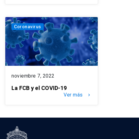
Coronavirus
noviembre 7, 2022
La FCB y el COVID-19
Ver más
keyboard_arrow_right