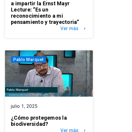
a impartir la Ernst Mayr
Lecture: “Es un
reconocimiento a mi
pensamiento y trayectoria”
Ver más
keyboard_arrow_right
Pablo Marquet
julio 1, 2025
¿Cómo protegemos la
biodiversidad?
Ver más
keyboard_arrow_right