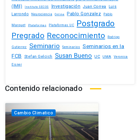
(IMII)
Investigación
Juan Correa
Luis
Instituto SECOS
Pablo Gonzalez
Larrondo
Neurociencia
Pablo
Online
Postgrado
Marquet
Plataformas UC
Plataformas
Pregrado
Reconocimiento
Rodrigo
Seminario
Seminarios en la
Gutierrez
Seminarios
Susan Bueno
FCB
Stefan Gelcich
UC
UMA
Veronica
Eisner
Contenido relacionado
Cambio Climatico