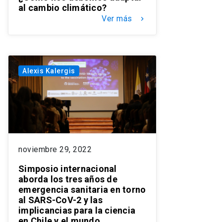
al cambio climático?
Ver más
keyboard_arrow_right
Alexis Kalergis
noviembre 29, 2022
Simposio internacional
aborda los tres años de
emergencia sanitaria en torno
al SARS-CoV-2 y las
implicancias para la ciencia
en Chile y el mundo