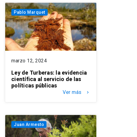
Pablo Marquet
marzo 12, 2024
Ley de Turberas: la evidencia
científica al servicio de las
políticas públicas
Ver más
keyboard_arrow_right
Juan Armesto