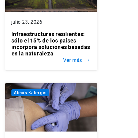
julio 23, 2026
Infraestructuras resilientes:
sólo el 15% de los países
incorpora soluciones basadas
en la naturaleza
Ver más
keyboard_arrow_right
Alexis Kalergis