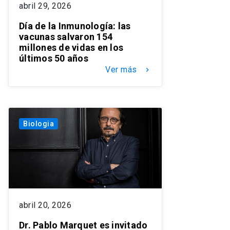
abril 29, 2026
Día de la Inmunología: las
vacunas salvaron 154
millones de vidas en los
últimos 50 años
Ver más
keyboard_arrow_right
Biologia
abril 20, 2026
Dr. Pablo Marquet es invitado