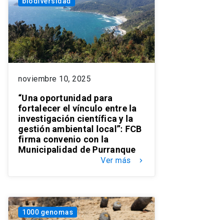
biodiversidad
noviembre 10, 2025
“Una oportunidad para
fortalecer el vínculo entre la
investigación científica y la
gestión ambiental local”: FCB
firma convenio con la
Municipalidad de Purranque
Ver más
keyboard_arrow_right
1000 genomas