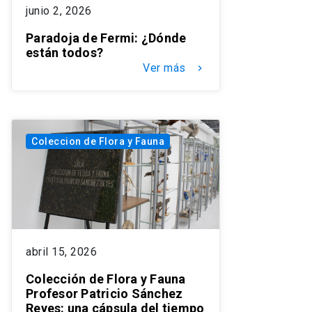
junio 2, 2026
Paradoja de Fermi: ¿Dónde
están todos?
Ver más
keyboard_arrow_right
Coleccion de Flora y Fauna
abril 15, 2026
Colección de Flora y Fauna
Profesor Patricio Sánchez
Reyes: una cápsula del tiempo