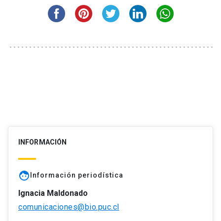
INFORMACIÓN
face
Información periodística
Ignacia Maldonado
comunicaciones@bio.puc.cl