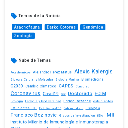
local_offer
Temas de la Noticia
Aracnofauna
Darko Cotoras
Genómica
Zoología
local_offer
Nube de Temas
Alexis Kalergis
Academicos
Alejandro Perez Matus
Biomedicina
Biologia Celular y Molecular
Biologia Marina
C2030
CAPES
Cambio Climatico
Concurso
Coronavirus
Doctorado
ECIM
Covid19
DIP
Enrico Rezende
estudiantes
Ecologia
Ecologia y biodiversidad
Estudiantes FCB
EstudiantesFCB
Fabian Jaksic
Fisiologia
Francisco Bozinovic
IMII
iBio
Grupos de investigacion
Instituto Milenio de Inmunología e Inmunoterapia