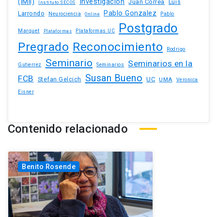
(IMII)
Investigación
Juan Correa
Luis
Instituto SECOS
Pablo Gonzalez
Larrondo
Neurociencia
Pablo
Online
Postgrado
Marquet
Plataformas UC
Plataformas
Pregrado
Reconocimiento
Rodrigo
Seminario
Seminarios en la
Gutierrez
Seminarios
Susan Bueno
FCB
Stefan Gelcich
UC
UMA
Veronica
Eisner
Contenido relacionado
Benito Rosende