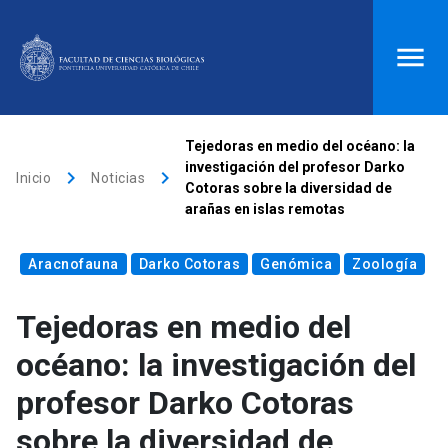
ACCESOS DIRECTOS
Tejedoras en medio del océano: la
investigación del profesor Darko
keyboard_arrow_right
keyboard_arrow_right
Biblioteca
launch
Donaciones
launch
Inicio
Noticias
Cotoras sobre la diversidad de
arañas en islas remotas
Mi portal UC
launch
Correo
launch
search
Aracnofauna
Darko Cotoras
Genómica
Zoología
Tejedoras en medio del
Inicio
océano: la investigación del
keyboard_arrow_down
Quiénes somos
profesor Darko Cotoras
sobre la diversidad de
keyboard_arrow_down
Direcciones
Investigación