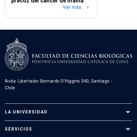
precoz del cáncer de mama
Ver más
keyboard_arrow_right
Avda. Libertador Bernardo O’Higgins 340, Santiago -
Chile
LA UNIVERSIDAD
Programas de estudio
SERVICIOS
Investigación