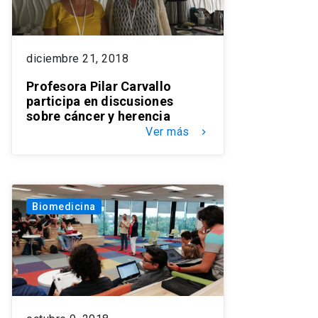
diciembre 21, 2018
Profesora Pilar Carvallo
participa en discusiones
sobre cáncer y herencia
Ver más
keyboard_arrow_right
Biomedicina