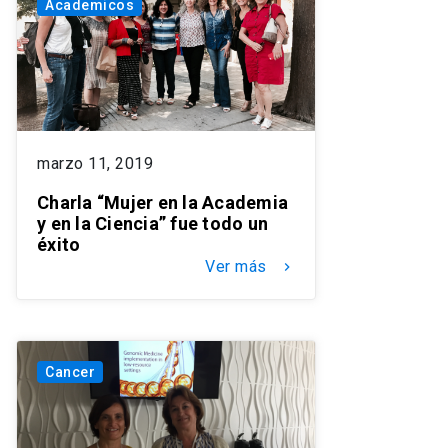
Academicos
marzo 11, 2019
Charla “Mujer en la Academia
y en la Ciencia” fue todo un
éxito
Ver más
keyboard_arrow_right
Cancer