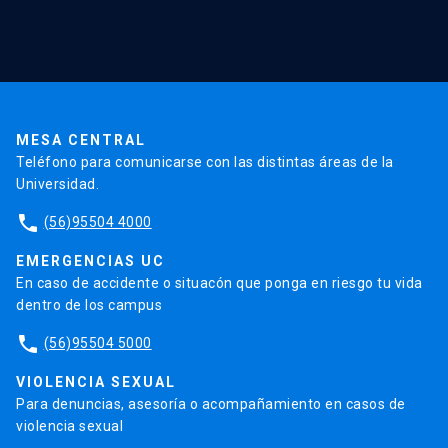
Red Salud UC
Extensión
Validación de Certificados
La Universidad
Pago de Matrículas
Código de Honor
Pago de Créditos
UC Transparente
Trabaja en la UC
Admisión
MESA CENTRAL
Teléfono para comunicarse con las distintas áreas de la
Universidad.
phone
(56)95504 4000
EMERGENCIAS UC
En caso de accidente o situacón que ponga en riesgo tu vida
dentro de los campus
phone
(56)95504 5000
VIOLENCIA SEXUAL
Para denuncias, asesoría o acompañamiento en casos de
violencia sexual