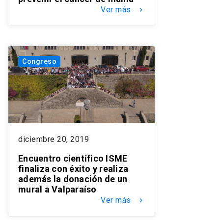
Ver más
keyboard_arrow_right
Congreso
diciembre 20, 2019
Encuentro científico ISME
finaliza con éxito y realiza
además la donación de un
mural a Valparaíso
Ver más
keyboard_arrow_right