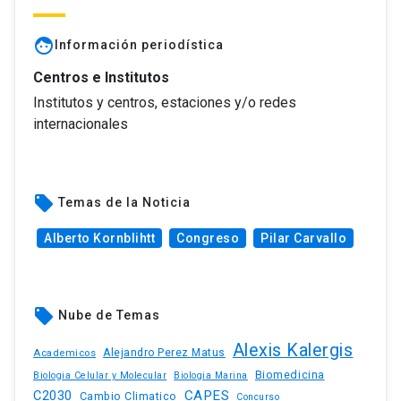
face
Información periodística
Centros e Institutos
Institutos y centros, estaciones y/o redes
internacionales
local_offer
Temas de la Noticia
Alberto Kornblihtt
Congreso
Pilar Carvallo
local_offer
Nube de Temas
Alexis Kalergis
Academicos
Alejandro Perez Matus
Biomedicina
Biologia Celular y Molecular
Biologia Marina
C2030
CAPES
Cambio Climatico
Concurso