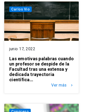
Carlos Vio
junio 17, 2022
Las emotivas palabras cuando
un profesor se despide de la
Facultad tras una extensa y
dedicada trayectoria
científica…
Ver más
keyboard_arrow_right
Congreso