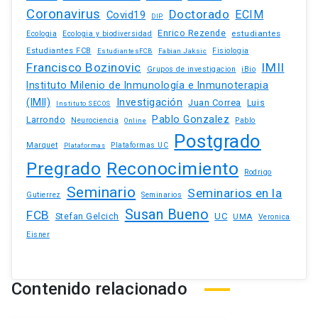
Coronavirus
Doctorado
ECIM
Covid19
DIP
Enrico Rezende
estudiantes
Ecologia
Ecologia y biodiversidad
Estudiantes FCB
EstudiantesFCB
Fabian Jaksic
Fisiologia
Francisco Bozinovic
IMII
iBio
Grupos de investigacion
Instituto Milenio de Inmunología e Inmunoterapia
(IMII)
Investigación
Juan Correa
Luis
Instituto SECOS
Pablo Gonzalez
Larrondo
Neurociencia
Pablo
Online
Postgrado
Marquet
Plataformas UC
Plataformas
Pregrado
Reconocimiento
Rodrigo
Seminario
Seminarios en la
Gutierrez
Seminarios
Susan Bueno
FCB
Stefan Gelcich
UC
UMA
Veronica
Eisner
Contenido relacionado