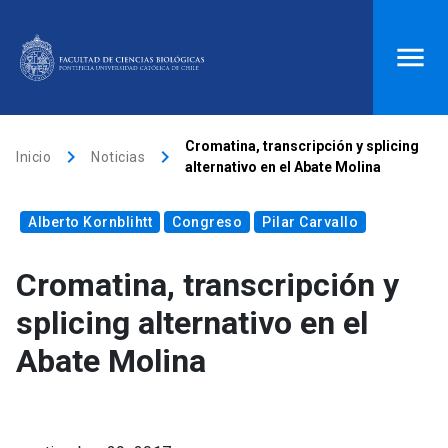
ACCESOS DIRECTOS
Cromatina, transcripción y splicing
keyboard_arrow_right
keyboard_arrow_right
Inicio
Noticias
alternativo en el Abate Molina
Biblioteca
launch
Donaciones
launch
Alberto Kornblihtt
Mi portal UC
launch
Congreso
Correo
launch
Pilar Carvallo
search
Cromatina, transcripción y
splicing alternativo en el
Inicio
Abate Molina
keyboard_arrow_down
Quiénes somos
keyboard_arrow_down
Direcciones
Investigación