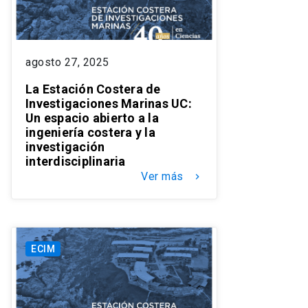
agosto 27, 2025
La Estación Costera de
Investigaciones Marinas UC:
Un espacio abierto a la
ingeniería costera y la
investigación
interdisciplinaria
Ver más
keyboard_arrow_right
ECIM