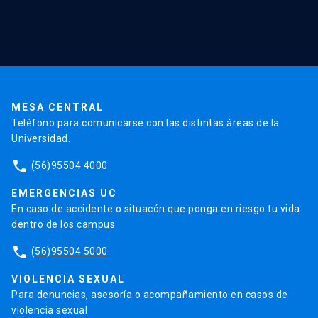
Red Salud UC
Extensión
Validación de Certificados
La Universidad
Pago de Matrículas
Código de Honor
Pago de Créditos
UC Transparente
Trabaja en la UC
Admisión
MESA CENTRAL
Teléfono para comunicarse con las distintas áreas de la
Universidad.
phone
(56)95504 4000
EMERGENCIAS UC
En caso de accidente o situacón que ponga en riesgo tu vida
dentro de los campus
phone
(56)95504 5000
VIOLENCIA SEXUAL
Para denuncias, asesoría o acompañamiento en casos de
violencia sexual