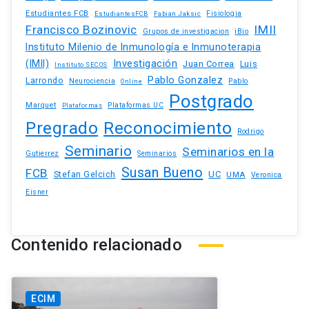
Estudiantes FCB
EstudiantesFCB
Fabian Jaksic
Fisiologia
Francisco Bozinovic
IMII
iBio
Grupos de investigacion
Instituto Milenio de Inmunología e Inmunoterapia
(IMII)
Investigación
Juan Correa
Luis
Instituto SECOS
Pablo Gonzalez
Larrondo
Neurociencia
Pablo
Online
Postgrado
Marquet
Plataformas UC
Plataformas
Pregrado
Reconocimiento
Rodrigo
Seminario
Seminarios en la
Gutierrez
Seminarios
Susan Bueno
FCB
Stefan Gelcich
UC
UMA
Veronica
Eisner
Contenido relacionado
ECIM