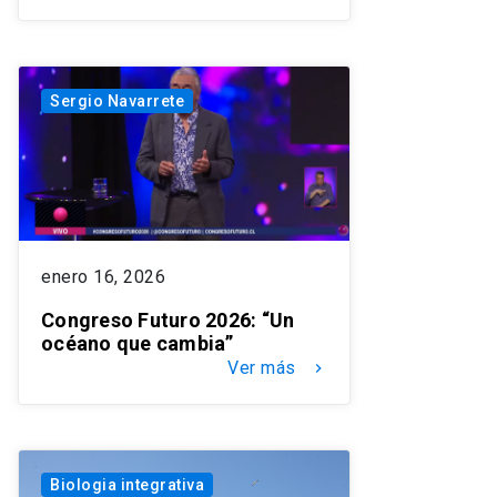
Sergio Navarrete
enero 16, 2026
Congreso Futuro 2026: “Un
océano que cambia”
Ver más
keyboard_arrow_right
Biologia integrativa