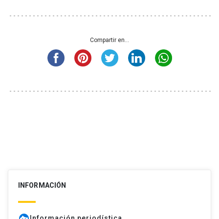
Compartir en...
INFORMACIÓN
face
Información periodística