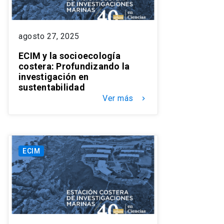
agosto 27, 2025
ECIM y la socioecología
costera: Profundizando la
investigación en
sustentabilidad
Ver más
keyboard_arrow_right
ECIM