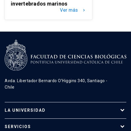
invertebrados marinos
Ver más
keyboard_arrow_right
Avda. Libertador Bernardo O’Higgins 340, Santiago -
Chile
LA UNIVERSIDAD
Programas de estudio
SERVICIOS
Investigación