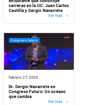
estudiante que construye
carreras en la UC: Juan Carlos
Castilla y Sergio Navarrete
Ver más
keyboard_arrow_right
Congreso futuro
febrero 27, 2026
Dr. Sergio Navarrete en
Congreso Futuro: Un océano
que cambia
Ver más
keyboard_arrow_right