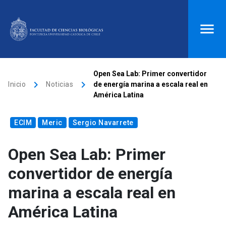
ACCESOS DIRECTOS
Open Sea Lab: Primer convertidor
keyboard_arrow_right
keyboard_arrow_right
Inicio
Noticias
de energía marina a escala real en
Biblioteca
launch
Donaciones
launch
América Latina
Mi portal UC
launch
Correo
launch
ECIM
Meric
Sergio Navarrete
search
Open Sea Lab: Primer
Inicio
convertidor de energía
marina a escala real en
keyboard_arrow_down
Quiénes somos
América Latina
keyboard_arrow_down
Direcciones
Investigación