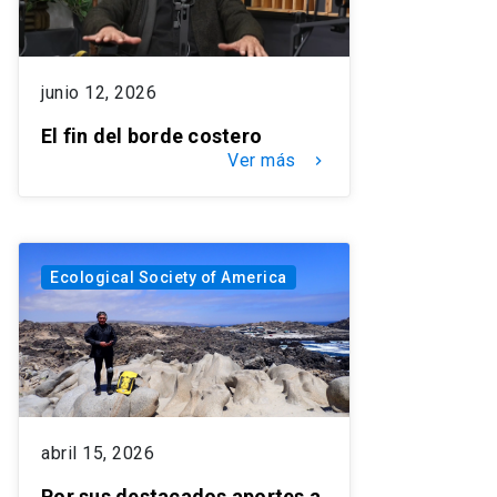
junio 12, 2026
El fin del borde costero
Ver más
keyboard_arrow_right
Ecological Society of America
abril 15, 2026
Por sus destacados aportes a