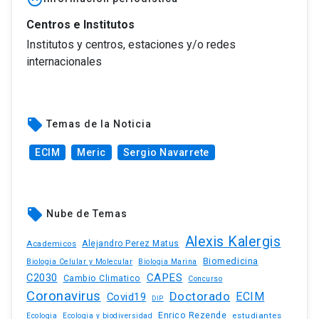
Centros e Institutos
Institutos y centros, estaciones y/o redes
internacionales
local_offer
Temas de la Noticia
ECIM
Meric
Sergio Navarrete
local_offer
Nube de Temas
Alexis Kalergis
Academicos
Alejandro Perez Matus
Biomedicina
Biologia Celular y Molecular
Biologia Marina
C2030
CAPES
Cambio Climatico
Concurso
Coronavirus
Doctorado
ECIM
Covid19
DIP
Enrico Rezende
estudiantes
Ecologia
Ecologia y biodiversidad