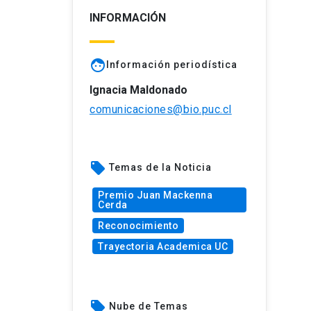
INFORMACIÓN
face
Información periodística
Ignacia Maldonado
comunicaciones@bio.puc.cl
local_offer
Temas de la Noticia
Premio Juan Mackenna
Cerda
Reconocimiento
Trayectoria Academica UC
local_offer
Nube de Temas