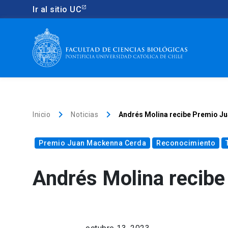
Ir al sitio UC
keyboard_arrow_right
keyboard_arrow_right
Inicio
Noticias
Andrés Molina recibe Premio J
Premio Juan Mackenna Cerda
Reconocimiento
Andrés Molina recib