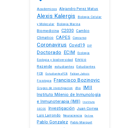
Academicos
Alejandro Perez Matus
Alexis Kalergis
Biologia Celular
y Molecular
Biologia Marina
C2030
Biomedicina
Cambio
CAPES
Climatico
Concurso
Coronavirus
Covid19
DIP
Doctorado
ECIM
Ecologia
Enrico
Ecologia y biodiversidad
Rezende
estudiantes
Estudiantes
FCB
EstudiantesFCB
Fabian Jaksic
Francisco Bozinovic
Fisiologia
IMII
iBio
Grupos de investigacion
Instituto Milenio de Inmunología
e Inmunoterapia (IMII)
Instituto
Investigación
Juan Correa
SECOS
Luis Larrondo
Neurociencia
Online
Pablo Gonzalez
Pablo Marquet