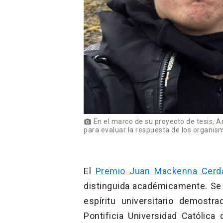
En el marco de su proyecto de tesis, A
photo_camera
para evaluar la respuesta de los organis
El
Premio Juan Mackenna Cerd
distinguida académicamente. Se 
espíritu universitario demostr
Pontificia Universidad Católic