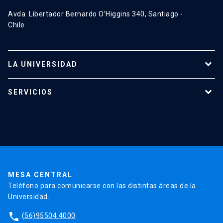
Avda. Libertador Bernardo O’Higgins 340, Santiago -
Chile
LA UNIVERSIDAD
Programas de estudio
SERVICIOS
Investigación
Red Salud UC
Extensión
Validación de Certificados
La Universidad
Pago de Matrículas
Código de Honor
Pago de Créditos
UC Transparente
Trabaja en la UC
Admisión
MESA CENTRAL
Teléfono para comunicarse con las distintas áreas de la
Universidad.
phone
(56)95504 4000