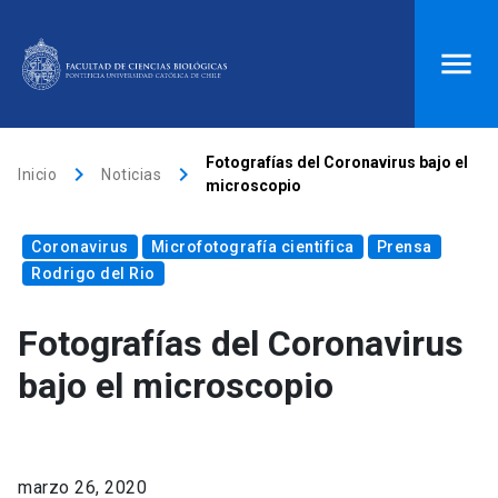
ACCESOS DIRECTOS
Fotografías del Coronavirus bajo el
keyboard_arrow_right
keyboard_arrow_right
Inicio
Noticias
microscopio
Biblioteca
launch
Donaciones
launch
Coronavirus
Mi portal UC
launch
Microfotografía cientifica
Correo
launch
Prensa
Rodrigo del Rio
search
Fotografías del Coronavirus
Inicio
bajo el microscopio
keyboard_arrow_down
Quiénes somos
marzo 26, 2020
keyboard_arrow_down
Direcciones
Investigación