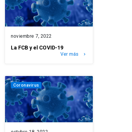
noviembre 7, 2022
La FCB y el COVID-19
Ver más
keyboard_arrow_right
Coronavirus
octubre 18, 2022