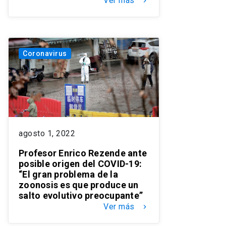
Ver más
keyboard_arrow_right
Coronavirus
agosto 1, 2022
Profesor Enrico Rezende ante
posible origen del COVID-19:
“El gran problema de la
zoonosis es que produce un
salto evolutivo preocupante”
Ver más
keyboard_arrow_right