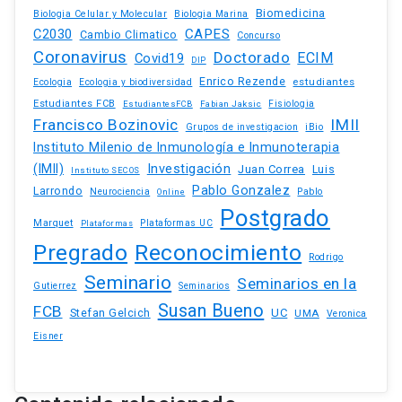
Biomedicina
Biologia Celular y Molecular
Biologia Marina
C2030
CAPES
Cambio Climatico
Concurso
Coronavirus
Doctorado
ECIM
Covid19
DIP
Enrico Rezende
estudiantes
Ecologia
Ecologia y biodiversidad
Estudiantes FCB
EstudiantesFCB
Fabian Jaksic
Fisiologia
Francisco Bozinovic
IMII
iBio
Grupos de investigacion
Instituto Milenio de Inmunología e Inmunoterapia
(IMII)
Investigación
Juan Correa
Luis
Instituto SECOS
Pablo Gonzalez
Larrondo
Neurociencia
Pablo
Online
Postgrado
Marquet
Plataformas UC
Plataformas
Pregrado
Reconocimiento
Rodrigo
Seminario
Seminarios en la
Gutierrez
Seminarios
Susan Bueno
FCB
Stefan Gelcich
UC
UMA
Veronica
Eisner