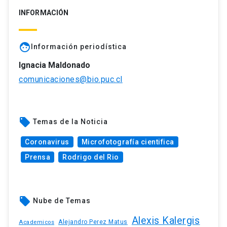
INFORMACIÓN
face
Información periodística
Ignacia Maldonado
comunicaciones@bio.puc.cl
local_offer
Temas de la Noticia
Coronavirus
Microfotografía cientifica
Prensa
Rodrigo del Rio
local_offer
Nube de Temas
Alexis Kalergis
Academicos
Alejandro Perez Matus