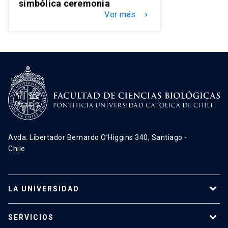
simbólica ceremonia
Ver más
keyboard_arrow_right
Avda. Libertador Bernardo O’Higgins 340, Santiago -
Chile
LA UNIVERSIDAD
Programas de estudio
SERVICIOS
Investigación