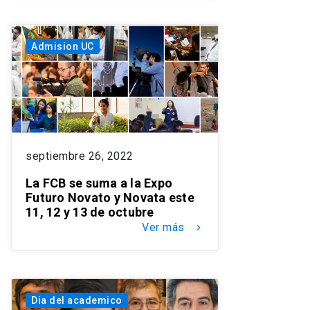
Admision UC
septiembre 26, 2022
La FCB se suma a la Expo
Futuro Novato y Novata este
11, 12 y 13 de octubre
Ver más
keyboard_arrow_right
Dia del academico