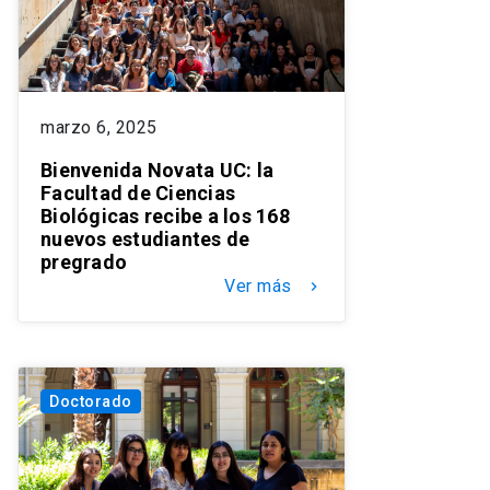
marzo 6, 2025
Bienvenida Novata UC: la
Facultad de Ciencias
Biológicas recibe a los 168
nuevos estudiantes de
pregrado
Ver más
keyboard_arrow_right
Doctorado