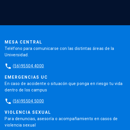
Red Salud UC
Extensión
Validación de Certificados
La Universidad
Pago de Matrículas
Código de Honor
Pago de Créditos
UC Transparente
Trabaja en la UC
Admisión
MESA CENTRAL
Teléfono para comunicarse con las distintas áreas de la
Universidad.
phone
(56)95504 4000
EMERGENCIAS UC
En caso de accidente o situacón que ponga en riesgo tu vida
dentro de los campus
phone
(56)95504 5000
VIOLENCIA SEXUAL
Para denuncias, asesoría o acompañamiento en casos de
violencia sexual