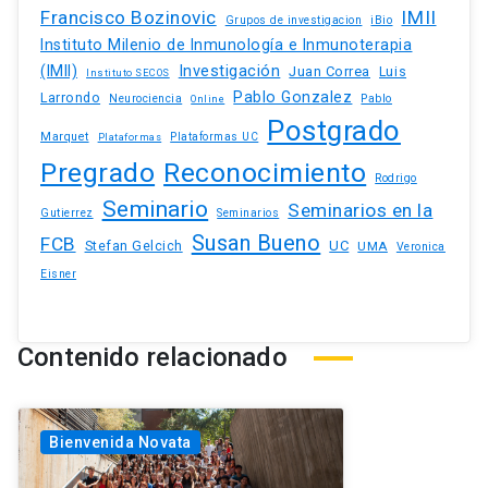
Francisco Bozinovic
IMII
iBio
Grupos de investigacion
Instituto Milenio de Inmunología e Inmunoterapia
(IMII)
Investigación
Juan Correa
Luis
Instituto SECOS
Pablo Gonzalez
Larrondo
Neurociencia
Pablo
Online
Postgrado
Marquet
Plataformas UC
Plataformas
Pregrado
Reconocimiento
Rodrigo
Seminario
Seminarios en la
Gutierrez
Seminarios
Susan Bueno
FCB
Stefan Gelcich
UC
UMA
Veronica
Eisner
Contenido relacionado
Bienvenida Novata