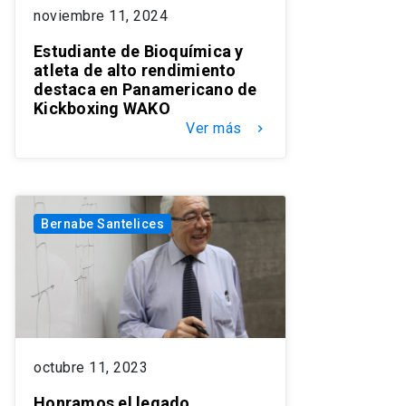
noviembre 11, 2024
Estudiante de Bioquímica y
atleta de alto rendimiento
destaca en Panamericano de
Kickboxing WAKO
Ver más
keyboard_arrow_right
Bernabe Santelices
octubre 11, 2023
Honramos el legado