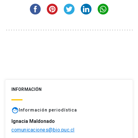
INFORMACIÓN
face
Información periodística
Ignacia Maldonado
comunicaciones@bio.puc.cl