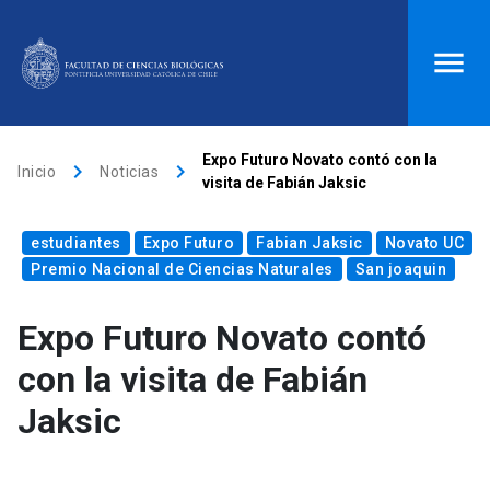
ACCESOS DIRECTOS
Expo Futuro Novato contó con la
keyboard_arrow_right
keyboard_arrow_right
Inicio
Noticias
visita de Fabián Jaksic
Biblioteca
launch
Donaciones
launch
estudiantes
Mi portal UC
launch
Expo Futuro
Correo
Fabian Jaksic
launch
Novato UC
Premio Nacional de Ciencias Naturales
San joaquin
search
Expo Futuro Novato contó
Inicio
con la visita de Fabián
Jaksic
keyboard_arrow_down
Quiénes somos
keyboard_arrow_down
Direcciones
Investigación