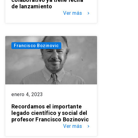
de lanzamiento
Ver más
keyboard_arrow_right
Francisco Bozinovic
enero 4, 2023
Recordamos el importante
legado científico y social del
profesor Francisco Bozinovic
Ver más
keyboard_arrow_right