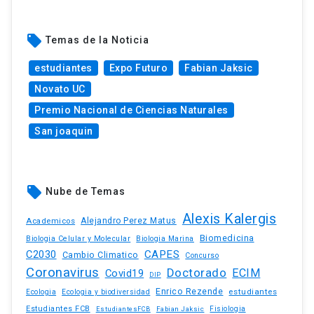
local_offer
Temas de la Noticia
estudiantes
Expo Futuro
Fabian Jaksic
Novato UC
Premio Nacional de Ciencias Naturales
San joaquin
local_offer
Nube de Temas
Alexis Kalergis
Academicos
Alejandro Perez Matus
Biomedicina
Biologia Celular y Molecular
Biologia Marina
C2030
CAPES
Cambio Climatico
Concurso
Coronavirus
Doctorado
ECIM
Covid19
DIP
Enrico Rezende
estudiantes
Ecologia
Ecologia y biodiversidad
Estudiantes FCB
EstudiantesFCB
Fabian Jaksic
Fisiologia