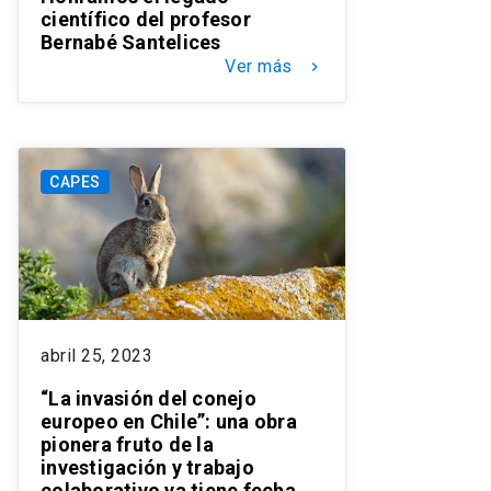
científico del profesor
Bernabé Santelices
Ver más
keyboard_arrow_right
CAPES
abril 25, 2023
“La invasión del conejo
europeo en Chile”: una obra
pionera fruto de la
investigación y trabajo
colaborativo ya tiene fecha