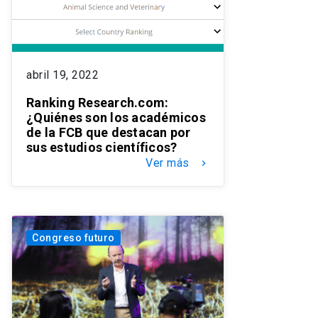
abril 19, 2022
Ranking Research.com:
¿Quiénes son los académicos
de la FCB que destacan por
sus estudios científicos?
Ver más
keyboard_arrow_right
Congreso futuro